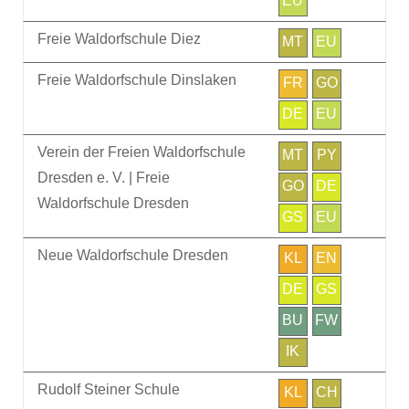
EU
Freie Waldorfschule Diez
MT
EU
Freie Waldorfschule Dinslaken
FR
GO
DE
EU
Verein der Freien Waldorfschule
MT
PY
Dresden e. V. | Freie
GO
DE
Waldorfschule Dresden
GS
EU
Neue Waldorfschule Dresden
KL
EN
DE
GS
BU
FW
IK
Rudolf Steiner Schule
KL
CH