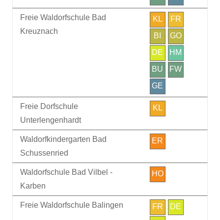
Freie Waldorfschule Bad
KL
FR
Kreuznach
BI
GO
DE
HM
BU
FW
GE
Freie Dorfschule
KL
Unterlengenhardt
Waldorfkindergarten Bad
ER
Schussenried
Waldorfschule Bad Vilbel -
HO
Karben
Freie Waldorfschule Balingen
FR
DE