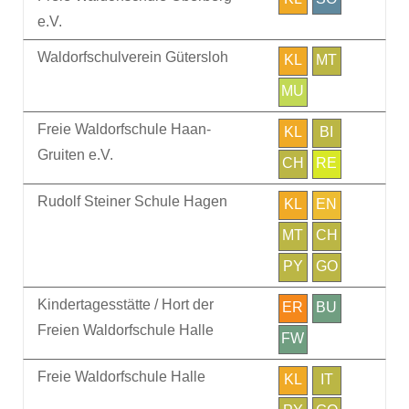
e.V.
Waldorfschulverein Gütersloh
KL
MT
MU
Freie Waldorfschule Haan-
KL
BI
Gruiten e.V.
CH
RE
Rudolf Steiner Schule Hagen
KL
EN
MT
CH
PY
GO
Kindertagesstätte / Hort der
ER
BU
Freien Waldorfschule Halle
FW
Freie Waldorfschule Halle
KL
IT