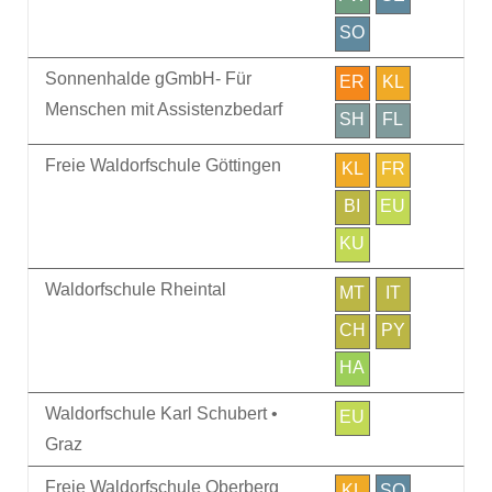
SO
Sonnenhalde gGmbH- Für
ER
KL
Menschen mit Assistenzbedarf
SH
FL
Freie Waldorfschule Göttingen
KL
FR
BI
EU
KU
Waldorfschule Rheintal
MT
IT
CH
PY
HA
Waldorfschule Karl Schubert •
EU
Graz
Freie Waldorfschule Oberberg
KL
SO