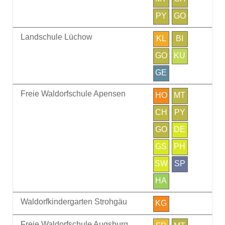
PY
GO
Landschule Lüchow
KL
BI
GO
KU
GE
Freie Waldorfschule Apensen
HO
MT
CH
PY
GO
DE
GS
PH
SW
SP
HA
Waldorfkindergarten Strohgäu
KG
Freie Waldorfschule Augsburg