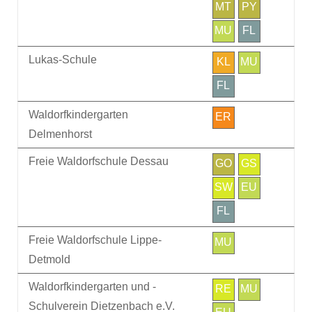
MT
PY
MU
FL
Lukas-Schule
KL
MU
FL
Waldorfkindergarten
ER
Delmenhorst
Freie Waldorfschule Dessau
GO
GS
SW
EU
FL
Freie Waldorfschule Lippe-
MU
Detmold
Waldorfkindergarten und -
RE
MU
Schulverein Dietzenbach e.V.