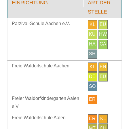
EINRICHTUNG
ART DER
STELLE
Parzival-Schule Aachen e.V.
KL
EU
KU
HW
HA
GA
SH
Freie Waldorfschule Aachen
KL
EN
DE
EU
SO
Freier Waldorfkindergarten Aalen
ER
e.V.
Freie Waldorfschule Aalen
ER
KL
MT
CH