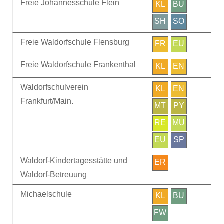
Freie Johannesschule Flein
KL
BU
SH
SO
Freie Waldorfschule Flensburg
FR
EU
Freie Waldorfschule Frankenthal
KL
EN
Waldorfschulverein
KL
EN
Frankfurt/Main.
MT
PY
RE
MU
EU
SP
Waldorf-Kindertagesstätte und
ER
Waldorf-Betreuung
Michaelschule
KL
BU
FW