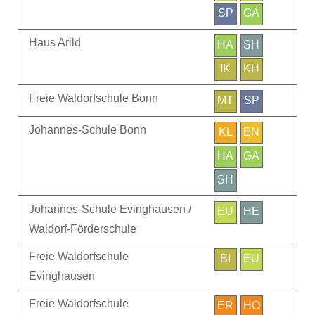
SP
GA
Haus Arild
HA
SH
IK
KH
Freie Waldorfschule Bonn
MT
SP
Johannes-Schule Bonn
KL
EN
HA
GA
SH
Johannes-Schule Evinghausen /
EU
HE
Waldorf-Förderschule
Freie Waldorfschule
BI
EU
Evinghausen
Freie Waldorfschule
ER
HO