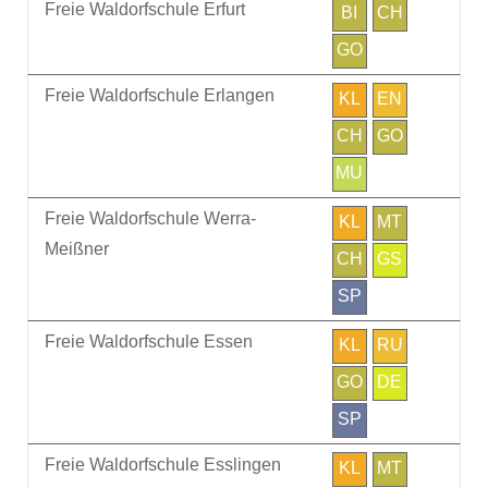
Freie Waldorfschule Erfurt
BI
CH
GO
Freie Waldorfschule Erlangen
KL
EN
CH
GO
MU
Freie Waldorfschule Werra-
KL
MT
Meißner
CH
GS
SP
Freie Waldorfschule Essen
KL
RU
GO
DE
SP
Freie Waldorfschule Esslingen
KL
MT