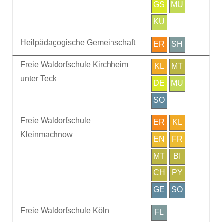
GS
MU
KU
Heilpädagogische Gemeinschaft
ER
SH
Freie Waldorfschule Kirchheim
KL
MT
unter Teck
DE
MU
SO
Freie Waldorfschule
ER
KL
Kleinmachnow
EN
FR
MT
BI
CH
PY
GE
SO
Freie Waldorfschule Köln
FL