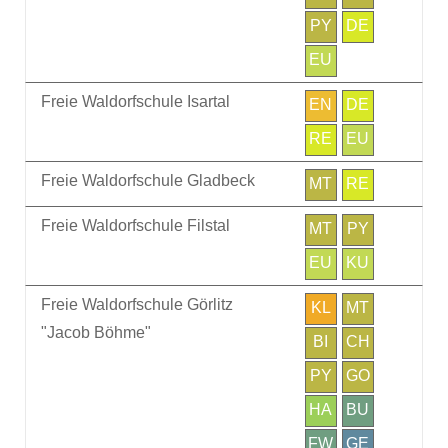
PY
DE
EU
Freie Waldorfschule Isartal
EN
DE
RE
EU
Freie Waldorfschule Gladbeck
MT
RE
Freie Waldorfschule Filstal
MT
PY
EU
KU
Freie Waldorfschule Görlitz
KL
MT
"Jacob Böhme"
BI
CH
PY
GO
HA
BU
FW
GE