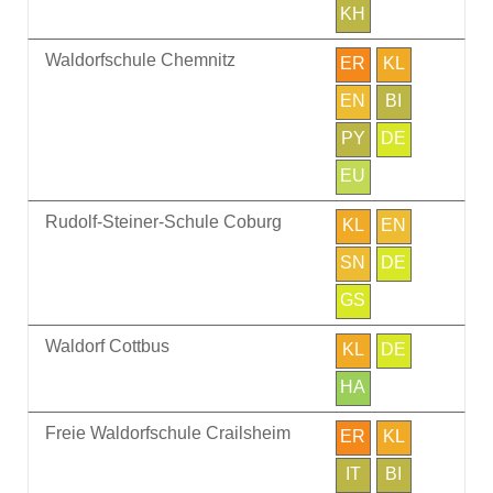
KH
Waldorfschule Chemnitz
ER
KL
EN
BI
PY
DE
EU
Rudolf-Steiner-Schule Coburg
KL
EN
SN
DE
GS
Waldorf Cottbus
KL
DE
HA
Freie Waldorfschule Crailsheim
ER
KL
IT
BI