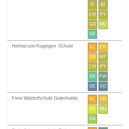
IT
BI
CH
PY
GO
MU
GF
Helmut von Kügelgen -Schule
KL
EN
SN
MT
CH
PY
SK
FW
GE
SO
Freie Waldorfschule Gutenhalde
KL
FR
DE
MU
GA