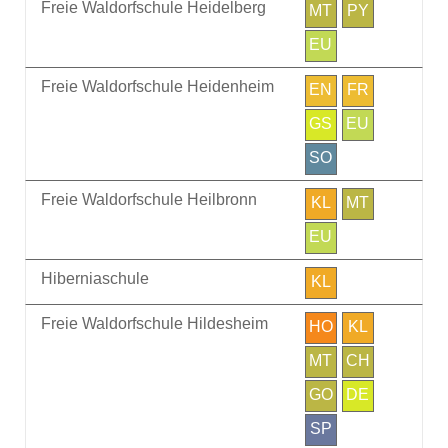
Freie Waldorfschule Heidelberg
MT
PY
EU
Freie Waldorfschule Heidenheim
EN
FR
GS
EU
SO
Freie Waldorfschule Heilbronn
KL
MT
EU
Hiberniaschule
KL
Freie Waldorfschule Hildesheim
HO
KL
MT
CH
GO
DE
SP