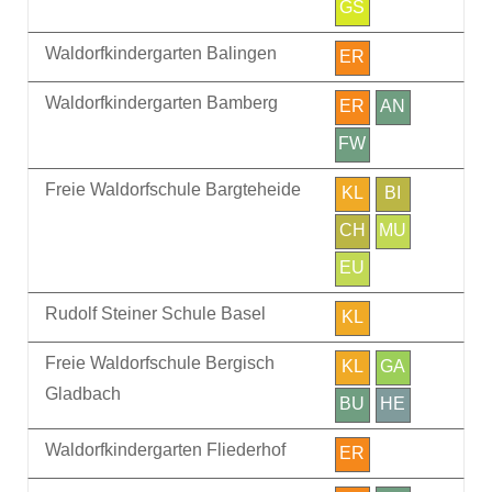
GS
Waldorfkindergarten Balingen
ER
Waldorfkindergarten Bamberg
ER
AN
FW
Freie Waldorfschule Bargteheide
KL
BI
CH
MU
EU
Rudolf Steiner Schule Basel
KL
Freie Waldorfschule Bergisch
KL
GA
Gladbach
BU
HE
Waldorfkindergarten Fliederhof
ER