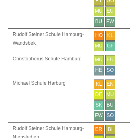
PY
GO
MU
EU
BU
FW
Rudolf Steiner Schule Hamburg-
HO
KL
Wandsbek
MU
GF
Christophorus Schule Hamburg
MU
EU
HE
SO
Michael Schule Harburg
KL
EN
DE
MU
SK
BU
FW
SO
Rudolf Steiner Schule Hamburg-
ER
BI
Nienstedten