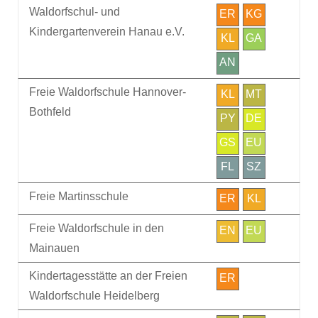
Waldorfschul- und
ER
KG
Kindergartenverein Hanau e.V.
KL
GA
AN
Freie Waldorfschule Hannover-
KL
MT
Bothfeld
PY
DE
GS
EU
FL
SZ
Freie Martinsschule
ER
KL
Freie Waldorfschule in den
EN
EU
Mainauen
Kindertagesstätte an der Freien
ER
Waldorfschule Heidelberg