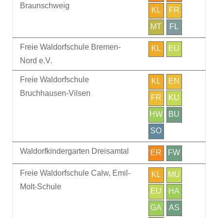
Braunschweig
KL
FR
MT
FL
Freie Waldorfschule Bremen-
KL
EU
Nord e.V.
Freie Waldorfschule
KL
EN
Bruchhausen-Vilsen
FR
KU
HW
BU
SO
Waldorfkindergarten Dreisamtal
ER
FW
Freie Waldorfschule Calw, Emil-
KL
MU
Molt-Schule
EU
HA
GA
AS