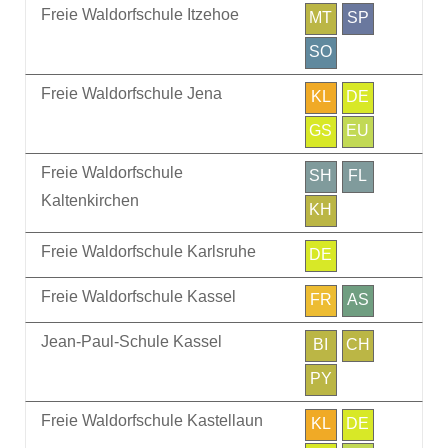
Freie Waldorfschule Itzehoe
MT
SP
SO
Freie Waldorfschule Jena
KL
DE
GS
EU
Freie Waldorfschule
SH
FL
Kaltenkirchen
KH
Freie Waldorfschule Karlsruhe
DE
Freie Waldorfschule Kassel
FR
AS
Jean-Paul-Schule Kassel
BI
CH
PY
Freie Waldorfschule Kastellaun
KL
DE