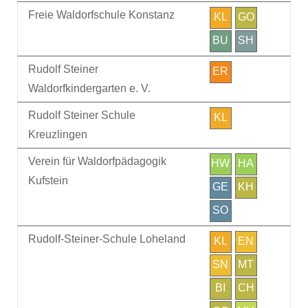
Freie Waldorfschule Konstanz
KL
GO
BU
SH
Rudolf Steiner
ER
Waldorfkindergarten e. V.
Rudolf Steiner Schule
KL
Kreuzlingen
Verein für Waldorfpädagogik
HW
HA
Kufstein
GE
KH
SO
Rudolf-Steiner-Schule Loheland
KL
EN
SN
MT
BI
CH