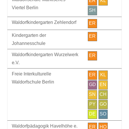
ER
KL
Viertel Berlin
SH
Waldorfkindergarten Zehlendorf
ER
Kindergarten der
ER
Johannesschule
Waldorfkindergarten Wurzelwerk
ER
e.V.
Freie Interkulturelle
ER
KL
Waldorfschule Berlin
GD
EN
SN
CH
PY
GO
DE
SO
Waldorfpädagogik Havelhöhe e.
ER
HO