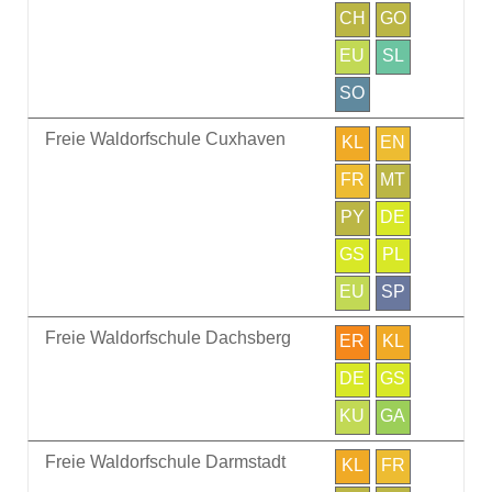
CH
GO
EU
SL
SO
Freie Waldorfschule Cuxhaven
KL
EN
FR
MT
PY
DE
GS
PL
EU
SP
Freie Waldorfschule Dachsberg
ER
KL
DE
GS
KU
GA
Freie Waldorfschule Darmstadt
KL
FR