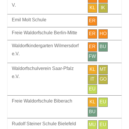
V.
KL
IK
Emil Molt Schule
ER
Freie Waldorfschule Berlin-Mitte
ER
HO
Waldorfkindergarten Wilmersdorf
ER
BU
e.V.
FW
Waldorfschulverein Saar-Pfalz
KL
MT
e.V.
IT
GO
EU
Freie Waldorfschule Biberach
KL
EU
BU
Rudolf Steiner Schule Bielefeld
MU
EU