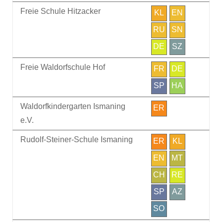
Freie Schule Hitzacker
KL
EN
RU
SN
DE
SZ
Freie Waldorfschule Hof
FR
DE
SP
HA
Waldorfkindergarten Ismaning
ER
e.V.
Rudolf-Steiner-Schule Ismaning
ER
KL
EN
MT
CH
RE
SP
AZ
SO