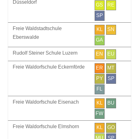
Düsseldorf
GS
RE
SP
Freie Waldstadtschule
KL
SN
Eberswalde
GA
Rudolf Steiner Schule Luzern
EN
EU
Freie Waldorfschule Eckernförde
ER
MT
PY
SP
FL
Freie Waldorfschule Eisenach
KL
BU
FW
Freie Waldorfschule Elmshorn
KL
GO
MU
SP