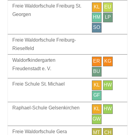
Freie Waldorfschule Freiburg St.
KL
EU
Georgen
HM
LP
SO
Freie Waldorfschule Freiburg-
Rieselfeld
Waldorfkindergarten
ER
KG
Freudenstadt e. V.
BU
Freie Schule St. Michael
KL
HW
GF
Raphael-Schule Gelsenkirchen
KL
HW
GW
Freie Waldorfschule Gera
MT
CH