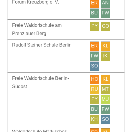
Forum Kreuzberg e. V.
ER
AN
BU
FW
Freie Waldorfschule am
PY
GO
Prenzlauer Berg
Rudolf Steiner Schule Berlin
ER
KL
FW
IK
SO
Freie Waldorfschule Berlin-
HO
KL
Südost
RU
MT
PY
MU
BU
FW
KH
SO
Waldorfschule Märkisches