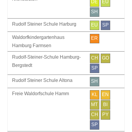
DE
EU
SH
Rudolf Steiner Schule Harburg
EU
SP
Waldorfkindergartenhaus
ER
Hamburg Farmsen
Rudolf-Steiner-Schule Hamburg-
CH
GO
Bergstedt
SP
Rudolf Steiner Schule Altona
SH
Freie Waldorfschule Hamm
KL
EN
MT
BI
CH
PY
SP