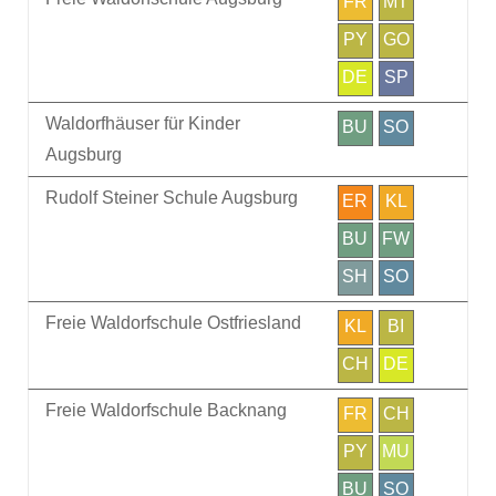
FR
MT
PY
GO
DE
SP
Waldorfhäuser für Kinder
BU
SO
Augsburg
Rudolf Steiner Schule Augsburg
ER
KL
BU
FW
SH
SO
Freie Waldorfschule Ostfriesland
KL
BI
CH
DE
Freie Waldorfschule Backnang
FR
CH
PY
MU
BU
SO