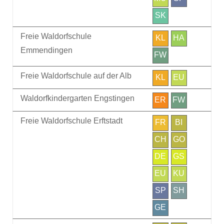
SK
Freie Waldorfschule
KL
HA
Emmendingen
FW
Freie Waldorfschule auf der Alb
KL
EU
Waldorfkindergarten Engstingen
ER
FW
Freie Waldorfschule Erftstadt
FR
BI
CH
GO
DE
GS
EU
KU
SP
SH
GE