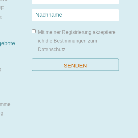
UF
ie
Mit meiner Registrierung akzeptiere
ich die Bestimmungen zum
gebote
Datenschutz
0
n
amme
ng