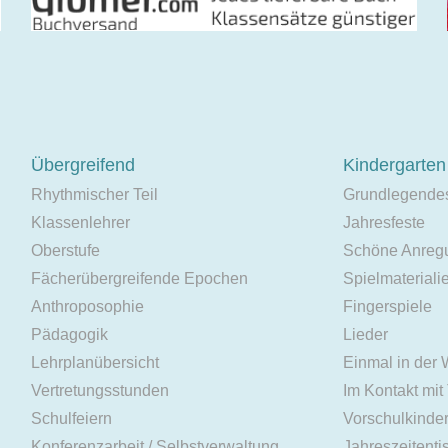
Übergreifend
Kindergarten
Rhythmischer Teil
Grundlegende
Klassenlehrer
Jahresfeste
Oberstufe
Schöne Anreg
Fächerübergreifende Epochen
Spielmateriali
Anthroposophie
Fingerspiele
Pädagogik
Lieder
Lehrplanübersicht
Einmal in der
Vertretungsstunden
Im Kontakt mit
Schulfeiern
Vorschulkinde
Konferenzarbeit / Selbstverwaltung
Jahreszeitenti