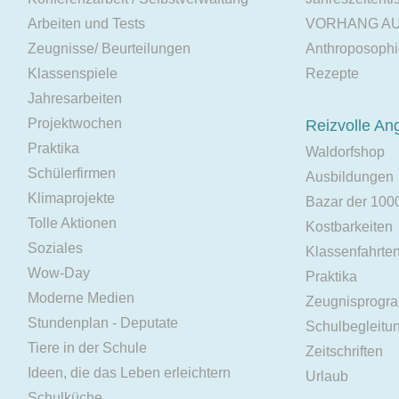
Arbeiten und Tests
VORHANG A
Zeugnisse/ Beurteilungen
Anthroposoph
Klassenspiele
Rezepte
Jahresarbeiten
Projektwochen
Reizvolle An
Praktika
Waldorfshop
Schülerfirmen
Ausbildungen
Klimaprojekte
Bazar der 100
Tolle Aktionen
Kostbarkeiten
Soziales
Klassenfahrte
Wow-Day
Praktika
Moderne Medien
Zeugnisprogr
Stundenplan - Deputate
Schulbegleitu
Tiere in der Schule
Zeitschriften
Ideen, die das Leben erleichtern
Urlaub
Schulküche