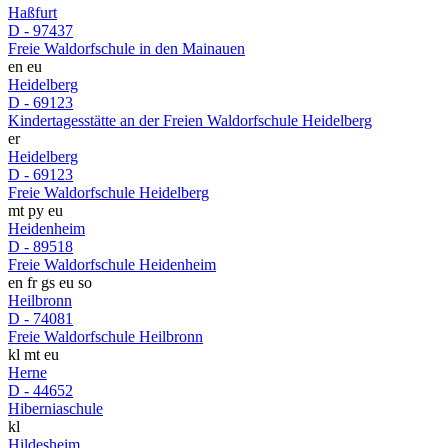
Haßfurt
D - 97437
Freie Waldorfschule in den Mainauen
en
eu
Heidelberg
D - 69123
Kindertagesstätte an der Freien Waldorfschule Heidelberg
er
Heidelberg
D - 69123
Freie Waldorfschule Heidelberg
mt
py
eu
Heidenheim
D - 89518
Freie Waldorfschule Heidenheim
en
fr
gs
eu
so
Heilbronn
D - 74081
Freie Waldorfschule Heilbronn
kl
mt
eu
Herne
D - 44652
Hiberniaschule
kl
Hildesheim