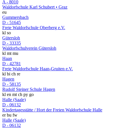
A - 8010
Waldorfschule Karl Schubert • Graz
eu
Gummersbach
D - 51645
Freie Waldorfschule Oberberg e.V.
kl
so
Gütersloh
D - 33335
Waldorfschulverein Gütersloh
kl
mt
mu
Haan
D - 42781
Freie Waldorfschule Haan-Gruiten e.V.
kl
bi
ch
re
Hagen
D - 58135
Rudolf Steiner Schule Hagen
kl
en
mt
ch
py
go
Halle (Saale)
D - 06132
Kindertagesstätte / Hort der Freien Waldorfschule Halle
er
bu
fw
Halle (Saale)
D - 06132