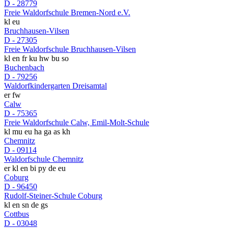
D - 28779
Freie Waldorfschule Bremen-Nord e.V.
kl
eu
Bruchhausen-Vilsen
D - 27305
Freie Waldorfschule Bruchhausen-Vilsen
kl
en
fr
ku
hw
bu
so
Buchenbach
D - 79256
Waldorfkindergarten Dreisamtal
er
fw
Calw
D - 75365
Freie Waldorfschule Calw, Emil-Molt-Schule
kl
mu
eu
ha
ga
as
kh
Chemnitz
D - 09114
Waldorfschule Chemnitz
er
kl
en
bi
py
de
eu
Coburg
D - 96450
Rudolf-Steiner-Schule Coburg
kl
en
sn
de
gs
Cottbus
D - 03048