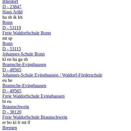
Bliestorf
D - 23847
Haus Arild
ha
sh
ik
kh
Bonn
D - 53119
Freie Waldorfschule Bonn
mt
sp
Bonn
D - 53115
Johannes-Schule Bonn
kl
en
ha
ga
sh
Bramsche-Evinghausen
D - 49565
Johannes-Schule Evinghausen / Waldorf-Förderschule
eu
he
Bramsche-Evinghausen
D - 49565
Freie Waldorfschule Evinghausen
bi
eu
Braunschweig
D - 38120
Freie Waldorfschule Braunschweig
er
ho
kl
fr
mt
fl
Bremen