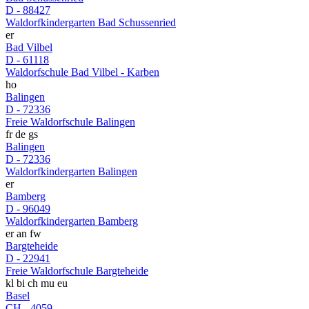
D - 88427
Waldorfkindergarten Bad Schussenried
er
Bad Vilbel
D - 61118
Waldorfschule Bad Vilbel - Karben
ho
Balingen
D - 72336
Freie Waldorfschule Balingen
fr
de
gs
Balingen
D - 72336
Waldorfkindergarten Balingen
er
Bamberg
D - 96049
Waldorfkindergarten Bamberg
er
an
fw
Bargteheide
D - 22941
Freie Waldorfschule Bargteheide
kl
bi
ch
mu
eu
Basel
CH - 4059