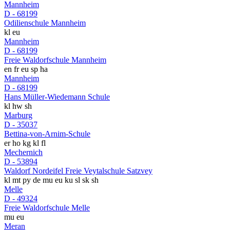
Mannheim
D - 68199
Odilienschule Mannheim
kl
eu
Mannheim
D - 68199
Freie Waldorfschule Mannheim
en
fr
eu
sp
ha
Mannheim
D - 68199
Hans Müller-Wiedemann Schule
kl
hw
sh
Marburg
D - 35037
Bettina-von-Arnim-Schule
er
ho
kg
kl
fl
Mechernich
D - 53894
Waldorf Nordeifel Freie Veytalschule Satzvey
kl
mt
py
de
mu
eu
ku
sl
sk
sh
Melle
D - 49324
Freie Waldorfschule Melle
mu
eu
Meran