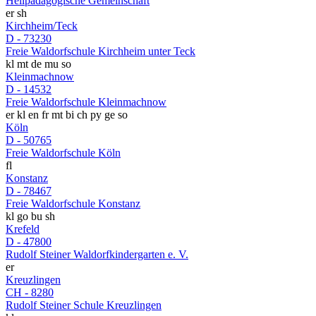
Heilpädagogische Gemeinschaft
er
sh
Kirchheim/Teck
D - 73230
Freie Waldorfschule Kirchheim unter Teck
kl
mt
de
mu
so
Kleinmachnow
D - 14532
Freie Waldorfschule Kleinmachnow
er
kl
en
fr
mt
bi
ch
py
ge
so
Köln
D - 50765
Freie Waldorfschule Köln
fl
Konstanz
D - 78467
Freie Waldorfschule Konstanz
kl
go
bu
sh
Krefeld
D - 47800
Rudolf Steiner Waldorfkindergarten e. V.
er
Kreuzlingen
CH - 8280
Rudolf Steiner Schule Kreuzlingen