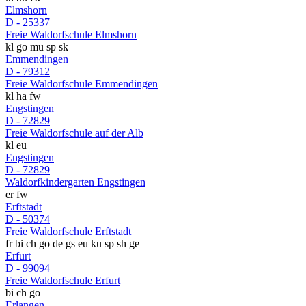
Elmshorn
D - 25337
Freie Waldorfschule Elmshorn
kl
go
mu
sp
sk
Emmendingen
D - 79312
Freie Waldorfschule Emmendingen
kl
ha
fw
Engstingen
D - 72829
Freie Waldorfschule auf der Alb
kl
eu
Engstingen
D - 72829
Waldorfkindergarten Engstingen
er
fw
Erftstadt
D - 50374
Freie Waldorfschule Erftstadt
fr
bi
ch
go
de
gs
eu
ku
sp
sh
ge
Erfurt
D - 99094
Freie Waldorfschule Erfurt
bi
ch
go
Erlangen