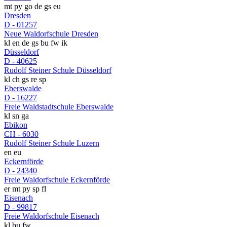
mt
py
go
de
gs
eu
Dresden
D - 01257
Neue Waldorfschule Dresden
kl
en
de
gs
bu
fw
ik
Düsseldorf
D - 40625
Rudolf Steiner Schule Düsseldorf
kl
ch
gs
re
sp
Eberswalde
D - 16227
Freie Waldstadtschule Eberswalde
kl
sn
ga
Ebikon
CH - 6030
Rudolf Steiner Schule Luzern
en
eu
Eckernförde
D - 24340
Freie Waldorfschule Eckernförde
er
mt
py
sp
fl
Eisenach
D - 99817
Freie Waldorfschule Eisenach
kl
bu
fw