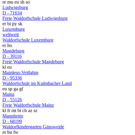
re
mu
eu
sh
so
Ludwigsburg
D - 71634
Freie Waldorfschule Ludwigsburg
er
bi
py
sk
Luxemburg
weltweit
Waldorfschule Luxemburg
er
ho
Magdeburg
D - 39116
Freie Waldorfschule Magdeburg
kl
eu
Mainleus-Veitlahm
D - 95336
Waldorfschule im Kulmbacher Land
eu
sp
ga
gf
Mainz
D - 55126
Freie Waldorfschule Mainz
kl
fr
mt
bi
ch
az
sz
Mannheim
D - 68199
Waldorfkindergarten Gänsweide
er
bu
fw