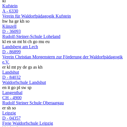
kl
Kufstein
A - 6330
Verein für Waldorfpädagogik Kufstein
hw
ha
ge
kh
so
Künzell
D - 36093
Rudolf-Steiner-Schule Loheland
kl
en
sn
mt
bi
ch
go
mu
eu
Landsberg am Lech
D - 86899
Verein Christian Morgenstern zur Förderung der Waldorfpädagogik
e.V.
er
kl
mt
py
de
gs
as
kh
Landshut
D - 84032
Waldorfschule Landshut
en
it
go
pl
sw
sp
Langenthal
CH - 4900
Rudolf Steiner Schule Oberaargau
er
sh
so
Leipzig
D - 04357
Freie Waldorfschule Leipzig