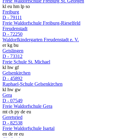
Freie Waldorfschule Freiburg St. Georgen
kl
eu
hm
lp
so
Freiburg
D - 79111
Freie Waldorfschule Freiburg-Rieselfeld
Freudenstadt
D - 72250
Waldorfkindergarten Freudenstadt e. V.
er
kg
bu
Geislingen
D - 73312
Freie Schule St. Michael
kl
hw
gf
Gelsenkirchen
D - 45892
Raphael-Schule Gelsenkirchen
kl
hw
gw
Gera
D - 07549
Freie Waldorfschule Gera
mt
ch
py
de
eu
Geretsried
D - 82538
Freie Waldorfschule Isartal
en
de
re
eu