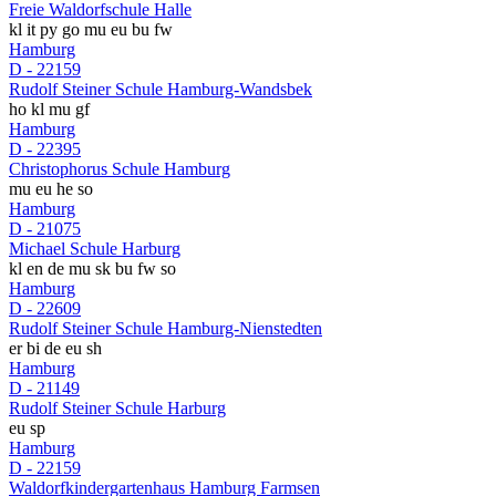
Freie Waldorfschule Halle
kl
it
py
go
mu
eu
bu
fw
Hamburg
D - 22159
Rudolf Steiner Schule Hamburg-Wandsbek
ho
kl
mu
gf
Hamburg
D - 22395
Christophorus Schule Hamburg
mu
eu
he
so
Hamburg
D - 21075
Michael Schule Harburg
kl
en
de
mu
sk
bu
fw
so
Hamburg
D - 22609
Rudolf Steiner Schule Hamburg-Nienstedten
er
bi
de
eu
sh
Hamburg
D - 21149
Rudolf Steiner Schule Harburg
eu
sp
Hamburg
D - 22159
Waldorfkindergartenhaus Hamburg Farmsen