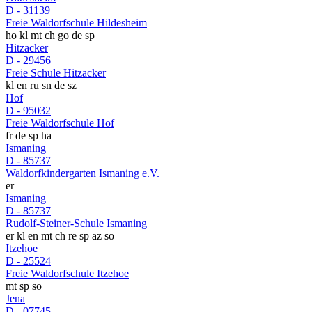
D - 31139
Freie Waldorfschule Hildesheim
ho
kl
mt
ch
go
de
sp
Hitzacker
D - 29456
Freie Schule Hitzacker
kl
en
ru
sn
de
sz
Hof
D - 95032
Freie Waldorfschule Hof
fr
de
sp
ha
Ismaning
D - 85737
Waldorfkindergarten Ismaning e.V.
er
Ismaning
D - 85737
Rudolf-Steiner-Schule Ismaning
er
kl
en
mt
ch
re
sp
az
so
Itzehoe
D - 25524
Freie Waldorfschule Itzehoe
mt
sp
so
Jena
D - 07745