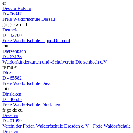
er
Dessau-Roßlau
D - 06847
Freie Waldorfschule Dessau
go
gs
sw
eu
fl
Detmold
D - 32760
Freie Waldorfschule Lippe-Detmold
mu
Dietzenbach
D - 63128
Waldorfkindergarten und -Schulverein Dietzenbach e.V.
re
mu
eu
Diez
D - 65582
Freie Waldorfschule Diez
mt
eu
Dinslaken
D - 46535
Freie Waldorfschule Dinslaken
fr
go
de
eu
Dresden
D - 01099
Verein der Freien Waldorfschule Dresden e. V. | Freie Waldorfschule
Dresden