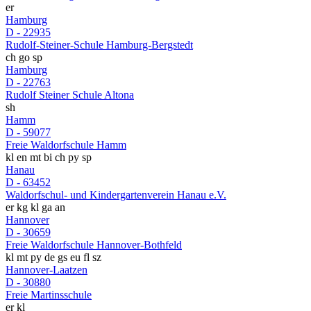
er
Hamburg
D - 22935
Rudolf-Steiner-Schule Hamburg-Bergstedt
ch
go
sp
Hamburg
D - 22763
Rudolf Steiner Schule Altona
sh
Hamm
D - 59077
Freie Waldorfschule Hamm
kl
en
mt
bi
ch
py
sp
Hanau
D - 63452
Waldorfschul- und Kindergartenverein Hanau e.V.
er
kg
kl
ga
an
Hannover
D - 30659
Freie Waldorfschule Hannover-Bothfeld
kl
mt
py
de
gs
eu
fl
sz
Hannover-Laatzen
D - 30880
Freie Martinsschule
er
kl