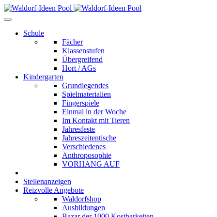
Schule
Fächer
Klassenstufen
Übergreifend
Hort / AGs
Kindergarten
Grundlegendes
Spielmaterialien
Fingerspiele
Einmal in der Woche
Im Kontakt mit Tieren
Jahresfeste
Jahreszeitentische
Verschiedenes
Anthroposophie
VORHANG AUF
Stellenanzeigen
Reizvolle Angebote
Waldorfshop
Ausbildungen
Bazar der 1000 Kostbarkeiten