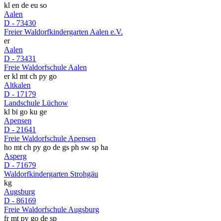
kl
en
de
eu
so
Aalen
D - 73430
Freier Waldorfkindergarten Aalen e.V.
er
Aalen
D - 73431
Freie Waldorfschule Aalen
er
kl
mt
ch
py
go
Altkalen
D - 17179
Landschule Lüchow
kl
bi
go
ku
ge
Apensen
D - 21641
Freie Waldorfschule Apensen
ho
mt
ch
py
go
de
gs
ph
sw
sp
ha
Asperg
D - 71679
Waldorfkindergarten Strohgäu
kg
Augsburg
D - 86169
Freie Waldorfschule Augsburg
fr
mt
py
go
de
sp