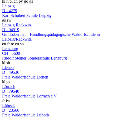
kl
it
bi
ch
py
go
gs
Leipzig
D - 4279
Karl Schubert Schule Leipzig
gs
sw
Leipzig Rackwitz
D - 04519
Gut Loberthal – Handlungspädagogische Waldorfschule in
Leipzig/Rackwitz
en
fr
re
eu
sp
Lenzburg
CH - 5600
Rudolf Steiner Sonderschule Lenzburg
kl
sh
Lienen
D - 49536
Freie Waldorfschule Lienen
kl
gs
Lörrach
D - 79540
Freie Waldorfschule Lörrach e.V.
fr
fw
Lübeck
D - 23566
Freie Waldorfschule Lübeck