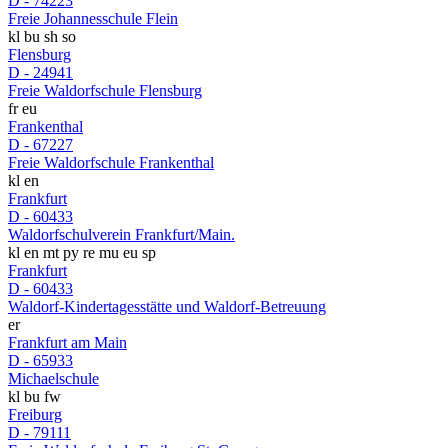
D - 74223
Freie Johannesschule Flein
kl
bu
sh
so
Flensburg
D - 24941
Freie Waldorfschule Flensburg
fr
eu
Frankenthal
D - 67227
Freie Waldorfschule Frankenthal
kl
en
Frankfurt
D - 60433
Waldorfschulverein Frankfurt/Main.
kl
en
mt
py
re
mu
eu
sp
Frankfurt
D - 60433
Waldorf-Kindertagesstätte und Waldorf-Betreuung
er
Frankfurt am Main
D - 65933
Michaelschule
kl
bu
fw
Freiburg
D - 79111