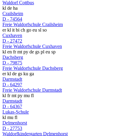
Waldorf Cottbus
kl
de
ha
Crailsheim
D - 74564
Freie Waldorfschule Crailsheim
er
kl
it
bi
ch
go
eu
sl
so
Cuxhaven
D - 27472
Freie Waldorfschule Cuxhaven
kl
en
fr
mt
py
de
gs
pl
eu
sp
Dachsberg
D - 79875
Freie Waldorfschule Dachsberg
er
kl
de
gs
ku
ga
Darmstadt
D - 64297
Freie Waldorfschule Darmstadt
kl
fr
mt
py
mu
fl
Darmstadt
D - 64367
Lukas-Schule
kl
mu
fl
Delmenhorst
D - 27753
Waldorfkindergarten Delmenhorst