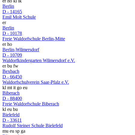
er
ho
kl
ik
Berlin
D - 14165
Emil Molt Schule
er
Berlin
D - 10178
Freie Waldorfschule Berlin-Mitte
er
ho
Berlin-Wilmersdorf
D - 10709
Waldorfkindergarten Wilmersdorf e.V.
er
bu
fw
Bexbach
D - 66450
Waldorfschulverein Saar-Pfalz e.V.
kl
mt
it
go
eu
Biberach
D - 88400
Freie Waldorfschule Biberach
kl
eu
bu
Bielefeld
D - 33611
Rudolf Steiner Schule Bielefeld
mu
eu
sp
ga