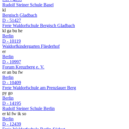
Rudolf Steiner Schule Basel
kl
Bergisch Gladbach
D - 51427
Freie Waldorfschule Bergisch Gladbach
kl
ga
bu
he
Berlin
D - 10119
Waldorfkindergarten Fliederhof
er
Berlin
D - 10997
Forum Kreuzberg e. V.
er
an
bu
fw
Berlin
D - 10409
Freie Waldorfschule am Prenzlauer Berg
py
go
Berlin
D - 14195
Rudolf Steiner Schule Berlin
er
kl
fw
ik
so
Berlin
D - 12439