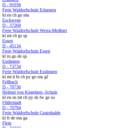
D - 91058
Freie Waldorfschule Erlangen
kl
en
ch
go
mu
Eschwege
D - 37269
Freie Waldorfschule Werra-Meißner
kl
mt
ch
gs
sp
Essen
D - 45134
Freie Waldorfschule Essen
kl
ru
go
de
sp
Esslingen
D - 73734
Freie Waldorfschule Esslingen
kl
mt
it
bi
ch
py
go
mu
gf
Fellbach
D - 70736
Helmut von Kügelgen -Schule
kl
en
sn
mt
ch
py
sk
fw
ge
so
Filderstadt
D - 70794
Freie Waldorfschule Gutenhalde
kl
fr
de
mu
ga
Flein