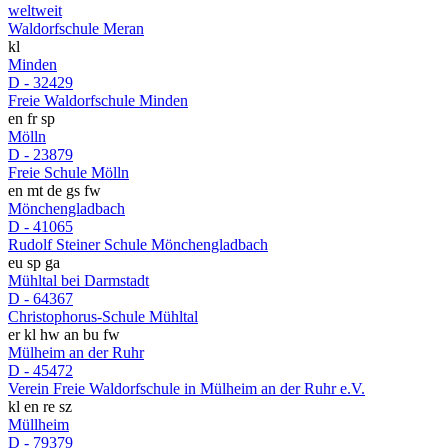
weltweit
Waldorfschule Meran
kl
Minden
D - 32429
Freie Waldorfschule Minden
en
fr
sp
Mölln
D - 23879
Freie Schule Mölln
en
mt
de
gs
fw
Mönchengladbach
D - 41065
Rudolf Steiner Schule Mönchengladbach
eu
sp
ga
Mühltal bei Darmstadt
D - 64367
Christophorus-Schule Mühltal
er
kl
hw
an
bu
fw
Mülheim an der Ruhr
D - 45472
Verein Freie Waldorfschule in Mülheim an der Ruhr e.V.
kl
en
re
sz
Müllheim
D - 79379