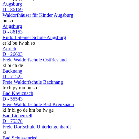
Augsburg
D - 86169
Waldorfhäuser für Kinder Augsburg
bu
so
Augsburg
D - 86153
Rudolf Steiner Schule Augsburg
er
kl
bu
fw
sh
so
Aurich
D - 26603
Freie Waldorfschule Ostfriesland
kl
bi
ch
de
Backnang
D - 71522
Freie Waldorfschule Backnang
fr
ch
py
mu
bu
so
Bad Kreuznach
D - 55543
Freie Waldorfschule Bad Kreuznach
kl
fr
bi
go
de
hm
bu
fw
ge
Bad Liebenzell
D - 75378
Freie Dorfschule Unterlengenhardt
kl
Bad Schussenried