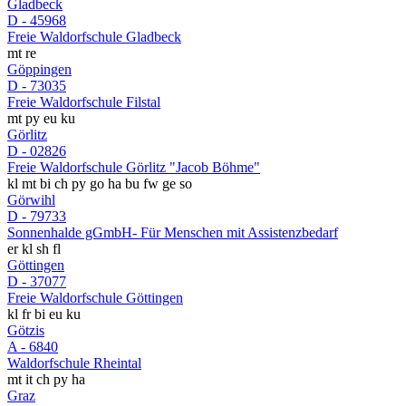
Gladbeck
D - 45968
Freie Waldorfschule Gladbeck
mt
re
Göppingen
D - 73035
Freie Waldorfschule Filstal
mt
py
eu
ku
Görlitz
D - 02826
Freie Waldorfschule Görlitz "Jacob Böhme"
kl
mt
bi
ch
py
go
ha
bu
fw
ge
so
Görwihl
D - 79733
Sonnenhalde gGmbH- Für Menschen mit Assistenzbedarf
er
kl
sh
fl
Göttingen
D - 37077
Freie Waldorfschule Göttingen
kl
fr
bi
eu
ku
Götzis
A - 6840
Waldorfschule Rheintal
mt
it
ch
py
ha
Graz