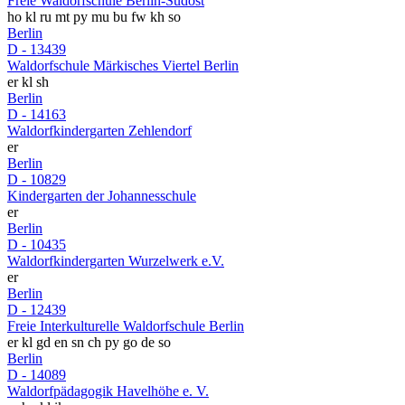
Freie Waldorfschule Berlin-Südost
ho
kl
ru
mt
py
mu
bu
fw
kh
so
Berlin
D - 13439
Waldorfschule Märkisches Viertel Berlin
er
kl
sh
Berlin
D - 14163
Waldorfkindergarten Zehlendorf
er
Berlin
D - 10829
Kindergarten der Johannesschule
er
Berlin
D - 10435
Waldorfkindergarten Wurzelwerk e.V.
er
Berlin
D - 12439
Freie Interkulturelle Waldorfschule Berlin
er
kl
gd
en
sn
ch
py
go
de
so
Berlin
D - 14089
Waldorfpädagogik Havelhöhe e. V.