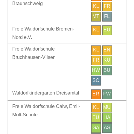
Braunschweig
KL
FR
MT
FL
Freie Waldorfschule Bremen-
KL
EU
Nord e.V.
Freie Waldorfschule
KL
EN
Bruchhausen-Vilsen
FR
KU
HW
BU
SO
Waldorfkindergarten Dreisamtal
ER
FW
Freie Waldorfschule Calw, Emil-
KL
MU
Molt-Schule
EU
HA
GA
AS