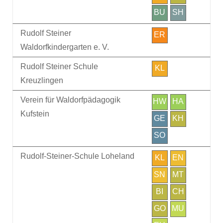
BU
SH
Rudolf Steiner
ER
Waldorfkindergarten e. V.
Rudolf Steiner Schule
KL
Kreuzlingen
Verein für Waldorfpädagogik
HW
HA
Kufstein
GE
KH
SO
Rudolf-Steiner-Schule Loheland
KL
EN
SN
MT
BI
CH
GO
MU