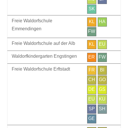
SK
Freie Waldorfschule
KL
HA
Emmendingen
FW
Freie Waldorfschule auf der Alb
KL
EU
Waldorfkindergarten Engstingen
ER
FW
Freie Waldorfschule Erftstadt
FR
BI
CH
GO
DE
GS
EU
KU
SP
SH
GE