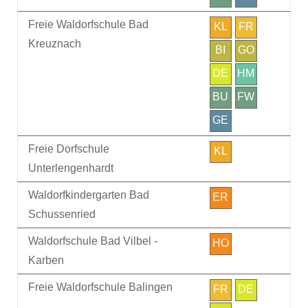
Freie Waldorfschule Bad
KL
FR
Kreuznach
BI
GO
DE
HM
BU
FW
GE
Freie Dorfschule
KL
Unterlengenhardt
Waldorfkindergarten Bad
ER
Schussenried
Waldorfschule Bad Vilbel -
HO
Karben
Freie Waldorfschule Balingen
FR
DE