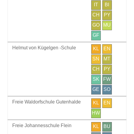
IT
BI
CH
PY
GO
MU
GF
Helmut von Kügelgen -Schule
KL
EN
SN
MT
CH
PY
SK
FW
GE
SO
Freie Waldorfschule Gutenhalde
KL
EN
HW
Freie Johannesschule Flein
KL
BU