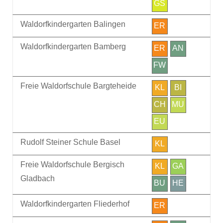
GS
Waldorfkindergarten Balingen
ER
Waldorfkindergarten Bamberg
ER
AN
FW
Freie Waldorfschule Bargteheide
KL
BI
CH
MU
EU
Rudolf Steiner Schule Basel
KL
Freie Waldorfschule Bergisch
KL
GA
Gladbach
BU
HE
Waldorfkindergarten Fliederhof
ER