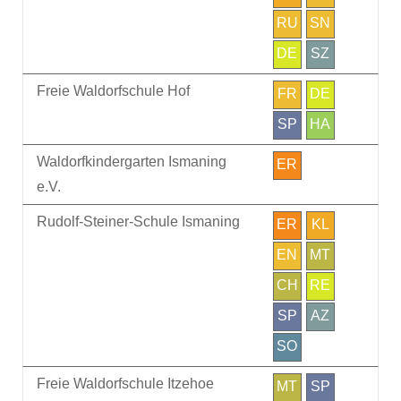
RU
SN
DE
SZ
Freie Waldorfschule Hof
FR
DE
SP
HA
Waldorfkindergarten Ismaning
ER
e.V.
Rudolf-Steiner-Schule Ismaning
ER
KL
EN
MT
CH
RE
SP
AZ
SO
Freie Waldorfschule Itzehoe
MT
SP