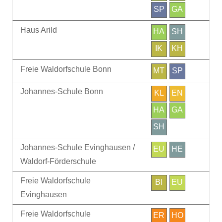
SP
GA
Haus Arild
HA
SH
IK
KH
Freie Waldorfschule Bonn
MT
SP
Johannes-Schule Bonn
KL
EN
HA
GA
SH
Johannes-Schule Evinghausen /
EU
HE
Waldorf-Förderschule
Freie Waldorfschule
BI
EU
Evinghausen
Freie Waldorfschule
ER
HO