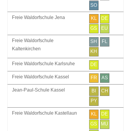
SO
Freie Waldorfschule Jena
KL
DE
GS
EU
Freie Waldorfschule
SH
FL
Kaltenkirchen
KH
Freie Waldorfschule Karlsruhe
DE
Freie Waldorfschule Kassel
FR
AS
Jean-Paul-Schule Kassel
BI
CH
PY
Freie Waldorfschule Kastellaun
KL
DE
GS
MU