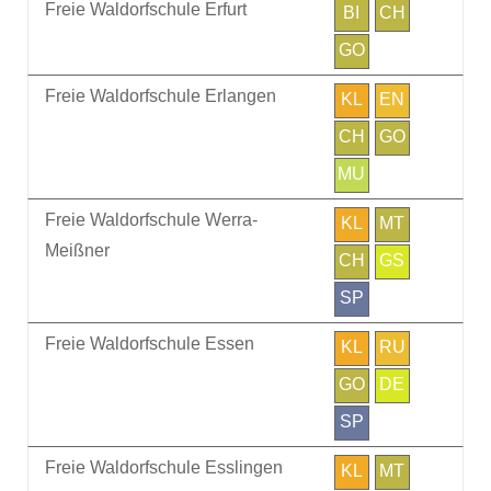
Freie Waldorfschule Erfurt
BI
CH
GO
Freie Waldorfschule Erlangen
KL
EN
CH
GO
MU
Freie Waldorfschule Werra-
KL
MT
Meißner
CH
GS
SP
Freie Waldorfschule Essen
KL
RU
GO
DE
SP
Freie Waldorfschule Esslingen
KL
MT