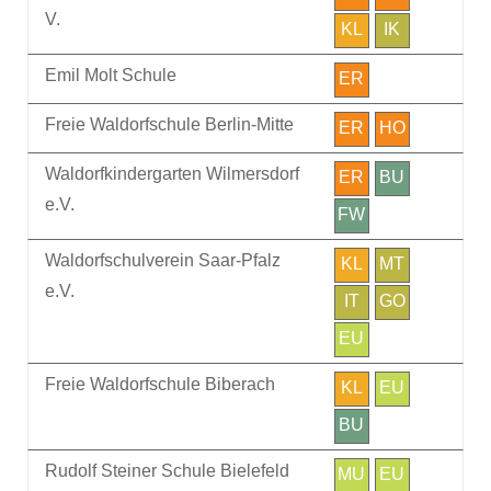
V.
KL
IK
Emil Molt Schule
ER
Freie Waldorfschule Berlin-Mitte
ER
HO
Waldorfkindergarten Wilmersdorf
ER
BU
e.V.
FW
Waldorfschulverein Saar-Pfalz
KL
MT
e.V.
IT
GO
EU
Freie Waldorfschule Biberach
KL
EU
BU
Rudolf Steiner Schule Bielefeld
MU
EU