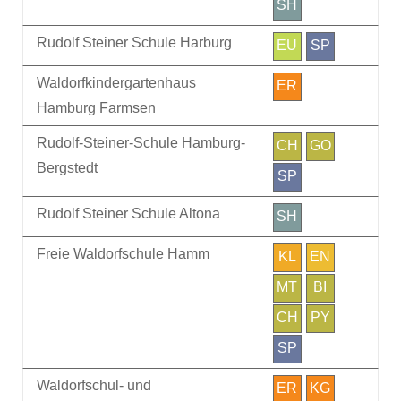
SH
Rudolf Steiner Schule Harburg
EU
SP
Waldorfkindergartenhaus
ER
Hamburg Farmsen
Rudolf-Steiner-Schule Hamburg-
CH
GO
Bergstedt
SP
Rudolf Steiner Schule Altona
SH
Freie Waldorfschule Hamm
KL
EN
MT
BI
CH
PY
SP
Waldorfschul- und
ER
KG