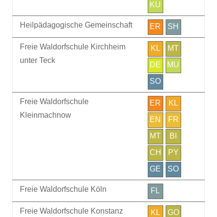
KU
Heilpädagogische Gemeinschaft
ER
SH
Freie Waldorfschule Kirchheim
KL
MT
unter Teck
DE
MU
SO
Freie Waldorfschule
ER
KL
Kleinmachnow
EN
FR
MT
BI
CH
PY
GE
SO
Freie Waldorfschule Köln
FL
Freie Waldorfschule Konstanz
KL
GO