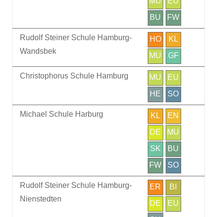
MU
EU
BU
FW
Rudolf Steiner Schule Hamburg-
HO
KL
Wandsbek
MU
GF
Christophorus Schule Hamburg
MU
EU
HE
SO
Michael Schule Harburg
KL
EN
DE
MU
SK
BU
FW
SO
Rudolf Steiner Schule Hamburg-
ER
BI
Nienstedten
DE
EU