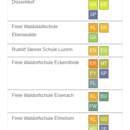
Düsseldorf
GS
RE
SP
Freie Waldstadtschule
KL
SN
Eberswalde
GA
Rudolf Steiner Schule Luzern
EN
EU
Freie Waldorfschule Eckernförde
ER
MT
PY
SP
FL
Freie Waldorfschule Eisenach
KL
BU
FW
Freie Waldorfschule Elmshorn
KL
GO
MU
SP