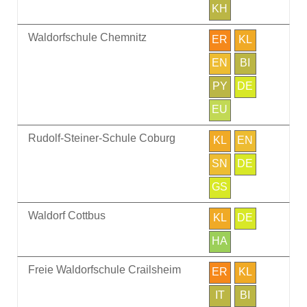
KH
Waldorfschule Chemnitz
ER
KL
EN
BI
PY
DE
EU
Rudolf-Steiner-Schule Coburg
KL
EN
SN
DE
GS
Waldorf Cottbus
KL
DE
HA
Freie Waldorfschule Crailsheim
ER
KL
IT
BI