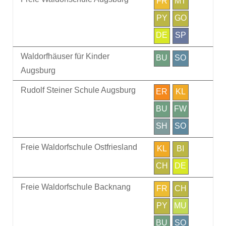
FR
MT
PY
GO
DE
SP
Waldorfhäuser für Kinder
BU
SO
Augsburg
Rudolf Steiner Schule Augsburg
ER
KL
BU
FW
SH
SO
Freie Waldorfschule Ostfriesland
KL
BI
CH
DE
Freie Waldorfschule Backnang
FR
CH
PY
MU
BU
SO