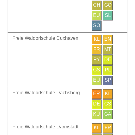
CH
GO
EU
SL
SO
Freie Waldorfschule Cuxhaven
KL
EN
FR
MT
PY
DE
GS
PL
EU
SP
Freie Waldorfschule Dachsberg
ER
KL
DE
GS
KU
GA
Freie Waldorfschule Darmstadt
KL
FR