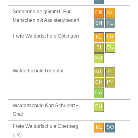
Sonnenhalde gGmbH- Für
ER
KL
Menschen mit Assistenzbedarf
SH
FL
Freie Waldorfschule Göttingen
KL
FR
BI
EU
KU
Waldorfschule Rheintal
MT
IT
CH
PY
HA
Waldorfschule Karl Schubert •
EU
Graz
Freie Waldorfschule Oberberg
KL
SO
e.V.