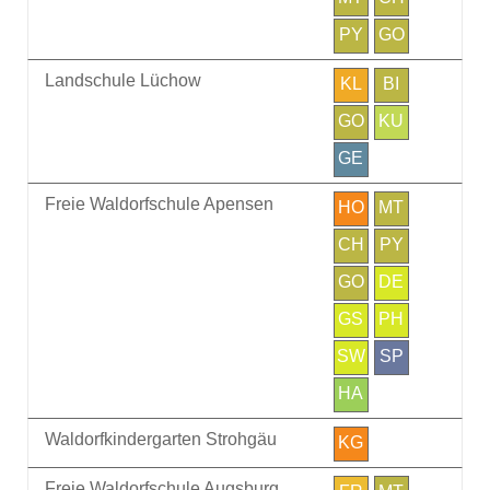
PY
GO
Landschule Lüchow
KL
BI
GO
KU
GE
Freie Waldorfschule Apensen
HO
MT
CH
PY
GO
DE
GS
PH
SW
SP
HA
Waldorfkindergarten Strohgäu
KG
Freie Waldorfschule Augsburg