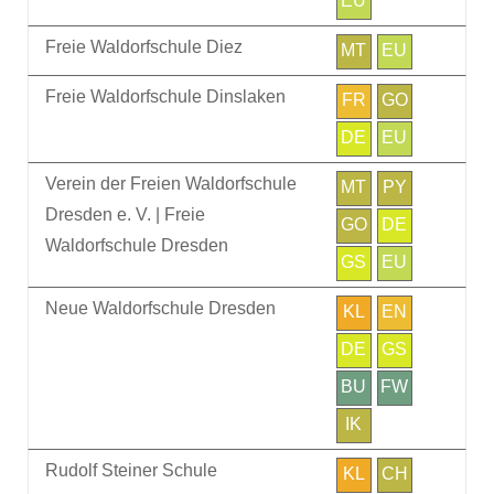
EU
Freie Waldorfschule Diez
MT
EU
Freie Waldorfschule Dinslaken
FR
GO
DE
EU
Verein der Freien Waldorfschule
MT
PY
Dresden e. V. | Freie
GO
DE
Waldorfschule Dresden
GS
EU
Neue Waldorfschule Dresden
KL
EN
DE
GS
BU
FW
IK
Rudolf Steiner Schule
KL
CH