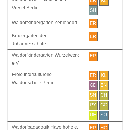
ER
KL
Viertel Berlin
SH
Waldorfkindergarten Zehlendorf
ER
Kindergarten der
ER
Johannesschule
Waldorfkindergarten Wurzelwerk
ER
e.V.
Freie Interkulturelle
ER
KL
Waldorfschule Berlin
GD
EN
SN
CH
PY
GO
DE
SO
Waldorfpädagogik Havelhöhe e.
ER
HO