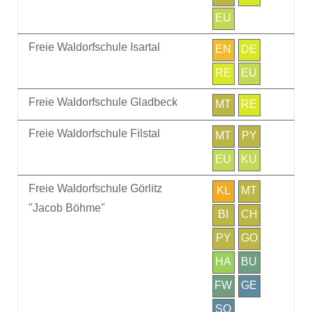
EU
Freie Waldorfschule Isartal
EN
DE
RE
EU
Freie Waldorfschule Gladbeck
MT
RE
Freie Waldorfschule Filstal
MT
PY
EU
KU
Freie Waldorfschule Görlitz
KL
MT
"Jacob Böhme"
BI
CH
PY
GO
HA
BU
FW
GE
SO