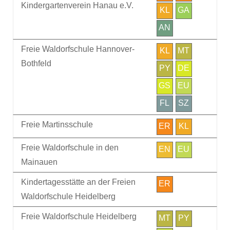
Kindergartenverein Hanau e.V.
KL
GA
AN
Freie Waldorfschule Hannover-
KL
MT
Bothfeld
PY
DE
GS
EU
FL
SZ
Freie Martinsschule
ER
KL
Freie Waldorfschule in den
EN
EU
Mainauen
Kindertagesstätte an der Freien
ER
Waldorfschule Heidelberg
Freie Waldorfschule Heidelberg
MT
PY