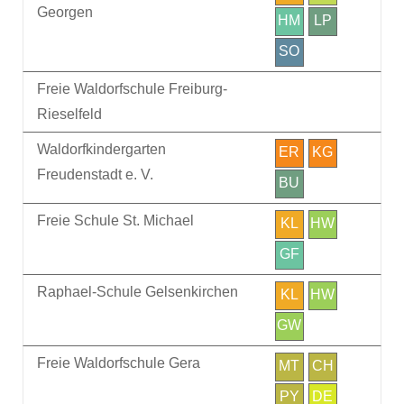
Georgen
HM
LP
SO
Freie Waldorfschule Freiburg-
Rieselfeld
Waldorfkindergarten
ER
KG
Freudenstadt e. V.
BU
Freie Schule St. Michael
KL
HW
GF
Raphael-Schule Gelsenkirchen
KL
HW
GW
Freie Waldorfschule Gera
MT
CH
PY
DE