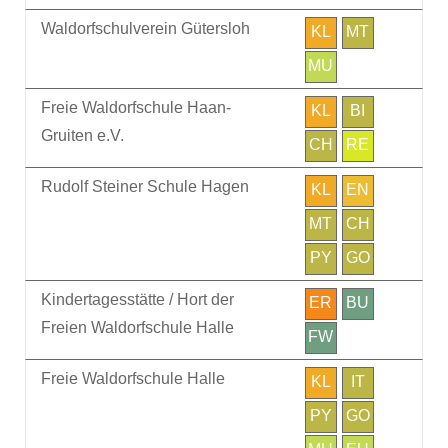
Waldorfschulverein Gütersloh
KL
MT
MU
Freie Waldorfschule Haan-
KL
BI
Gruiten e.V.
CH
RE
Rudolf Steiner Schule Hagen
KL
EN
MT
CH
PY
GO
Kindertagesstätte / Hort der
ER
BU
Freien Waldorfschule Halle
FW
Freie Waldorfschule Halle
KL
IT
PY
GO