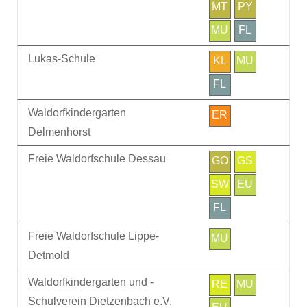
MT
PY
MU
FL
Lukas-Schule
KL
MU
FL
Waldorfkindergarten
ER
Delmenhorst
Freie Waldorfschule Dessau
GO
GS
SW
EU
FL
Freie Waldorfschule Lippe-
MU
Detmold
Waldorfkindergarten und -
RE
MU
Schulverein Dietzenbach e.V.