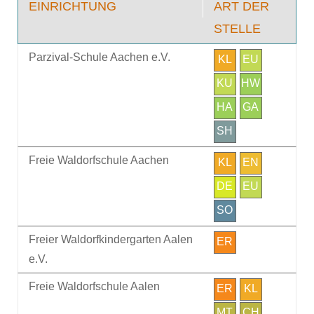
EINRICHTUNG
ART DER
STELLE
Parzival-Schule Aachen e.V.
KL
EU
KU
HW
HA
GA
SH
Freie Waldorfschule Aachen
KL
EN
DE
EU
SO
Freier Waldorfkindergarten Aalen
ER
e.V.
Freie Waldorfschule Aalen
ER
KL
MT
CH