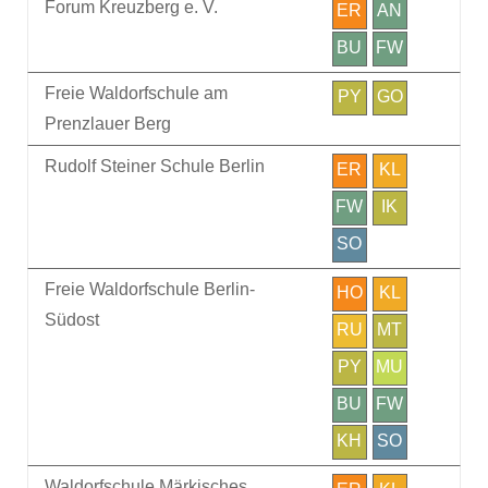
Forum Kreuzberg e. V.
ER
AN
BU
FW
Freie Waldorfschule am
PY
GO
Prenzlauer Berg
Rudolf Steiner Schule Berlin
ER
KL
FW
IK
SO
Freie Waldorfschule Berlin-
HO
KL
Südost
RU
MT
PY
MU
BU
FW
KH
SO
Waldorfschule Märkisches