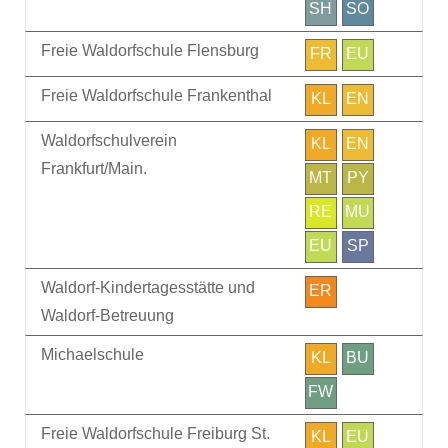
SH
SO
Freie Waldorfschule Flensburg
FR
EU
Freie Waldorfschule Frankenthal
KL
EN
Waldorfschulverein
KL
EN
Frankfurt/Main.
MT
PY
RE
MU
EU
SP
Waldorf-Kindertagesstätte und
ER
Waldorf-Betreuung
Michaelschule
KL
BU
FW
Freie Waldorfschule Freiburg St.
KL
EU