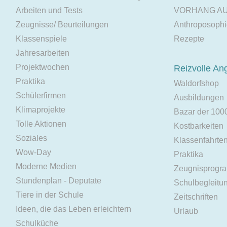
Arbeiten und Tests
VORHANG A
Zeugnisse/ Beurteilungen
Anthroposoph
Klassenspiele
Rezepte
Jahresarbeiten
Projektwochen
Reizvolle An
Praktika
Waldorfshop
Schülerfirmen
Ausbildungen
Klimaprojekte
Bazar der 100
Tolle Aktionen
Kostbarkeiten
Soziales
Klassenfahrte
Wow-Day
Praktika
Moderne Medien
Zeugnisprogr
Stundenplan - Deputate
Schulbegleitu
Tiere in der Schule
Zeitschriften
Ideen, die das Leben erleichtern
Urlaub
Schulküche