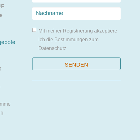
UF
ie
Mit meiner Registrierung akzeptiere
ich die Bestimmungen zum
gebote
Datenschutz
0
n
amme
ng