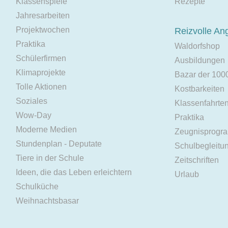
Klassenspiele
Rezepte
Jahresarbeiten
Projektwochen
Reizvolle An
Praktika
Waldorfshop
Schülerfirmen
Ausbildungen
Klimaprojekte
Bazar der 100
Tolle Aktionen
Kostbarkeiten
Soziales
Klassenfahrte
Wow-Day
Praktika
Moderne Medien
Zeugnisprogr
Stundenplan - Deputate
Schulbegleitu
Tiere in der Schule
Zeitschriften
Ideen, die das Leben erleichtern
Urlaub
Schulküche
Weihnachtsbasar