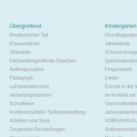
Übergreifend
Kindergarten
Rhythmischer Teil
Grundlegende
Klassenlehrer
Jahresfeste
Oberstufe
Schöne Anreg
Fächerübergreifende Epochen
Spielmateriali
Anthroposophie
Fingerspiele
Pädagogik
Lieder
Lehrplanübersicht
Einmal in der
Vertretungsstunden
Im Kontakt mit
Schulfeiern
Vorschulkinde
Konferenzarbeit / Selbstverwaltung
Jahreszeitenti
Arbeiten und Tests
VORHANG A
Zeugnisse/ Beurteilungen
Anthroposoph