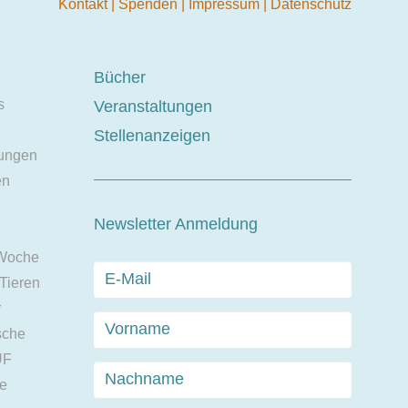
Kontakt
|
Spenden
|
Impressum
|
Datenschutz
Bücher
s
Veranstaltungen
Stellenanzeigen
ungen
en
Newsletter Anmeldung
 Woche
 Tieren
r
sche
UF
ie