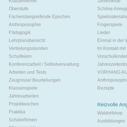
Klassenlehrer
Jahresfeste
Oberstufe
Schöne Anreg
Fächerübergreifende Epochen
Spielmateriali
Anthroposophie
Fingerspiele
Pädagogik
Lieder
Lehrplanübersicht
Einmal in der
Vertretungsstunden
Im Kontakt mit
Schulfeiern
Vorschulkinde
Konferenzarbeit / Selbstverwaltung
Jahreszeitenti
Arbeiten und Tests
VORHANG A
Zeugnisse/ Beurteilungen
Anthroposoph
Klassenspiele
Rezepte
Jahresarbeiten
Projektwochen
Reizvolle An
Praktika
Waldorfshop
Schülerfirmen
Ausbildungen