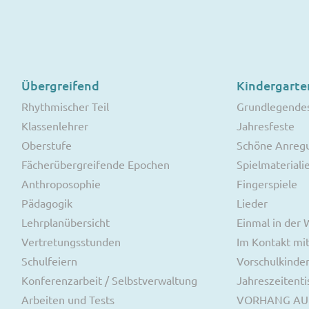
Übergreifend
Kindergarte
Rhythmischer Teil
Grundlegende
Klassenlehrer
Jahresfeste
Oberstufe
Schöne Anreg
Fächerübergreifende Epochen
Spielmateriali
Anthroposophie
Fingerspiele
Pädagogik
Lieder
Lehrplanübersicht
Einmal in der
Vertretungsstunden
Im Kontakt mit
Schulfeiern
Vorschulkinde
Konferenzarbeit / Selbstverwaltung
Jahreszeitenti
Arbeiten und Tests
VORHANG AU