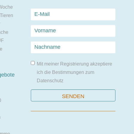
 Woche
 Tieren
r
sche
UF
ie
Mit meiner Registrierung akzeptiere
ich die Bestimmungen zum
gebote
Datenschutz
0
n
amme