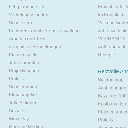
Lehrplanübersicht
Einmal in der
Vertretungsstunden
Im Kontakt mit
Schulfeiern
Vorschulkinde
Konferenzarbeit / Selbstverwaltung
Jahreszeitenti
Arbeiten und Tests
VORHANG A
Zeugnisse/ Beurteilungen
Anthroposoph
Klassenspiele
Rezepte
Jahresarbeiten
Projektwochen
Reizvolle An
Praktika
Waldorfshop
Schülerfirmen
Ausbildungen
Klimaprojekte
Bazar der 100
Tolle Aktionen
Kostbarkeiten
Soziales
Klassenfahrte
Wow-Day
Praktika
Moderne Medien
Zeugnisprogr