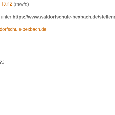
 Tanz
(m/w/d)
 unter
https://www.waldorfschule-bexbach.de/stelle
dorfschule-bexbach.de
23