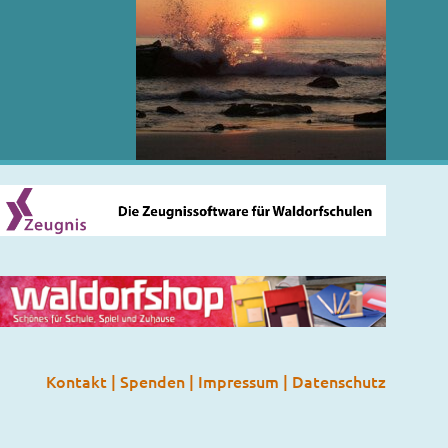
Kontakt
|
Spenden
|
Impressum
|
Datenschutz