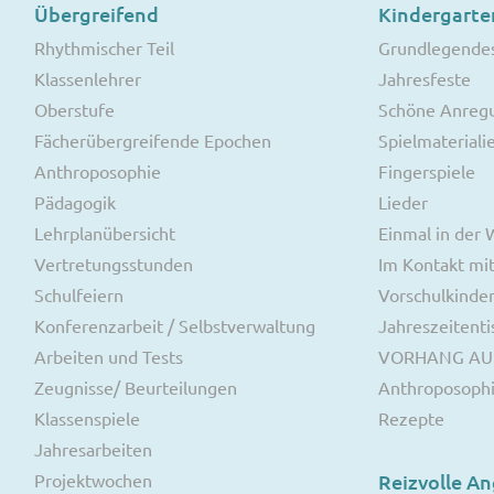
Übergreifend
Kindergarte
Rhythmischer Teil
Grundlegende
Klassenlehrer
Jahresfeste
Oberstufe
Schöne Anreg
Fächerübergreifende Epochen
Spielmateriali
Anthroposophie
Fingerspiele
Pädagogik
Lieder
Lehrplanübersicht
Einmal in der
Vertretungsstunden
Im Kontakt mit
Schulfeiern
Vorschulkinde
Konferenzarbeit / Selbstverwaltung
Jahreszeitenti
Arbeiten und Tests
VORHANG AU
Zeugnisse/ Beurteilungen
Anthroposoph
Klassenspiele
Rezepte
Jahresarbeiten
Projektwochen
Reizvolle A