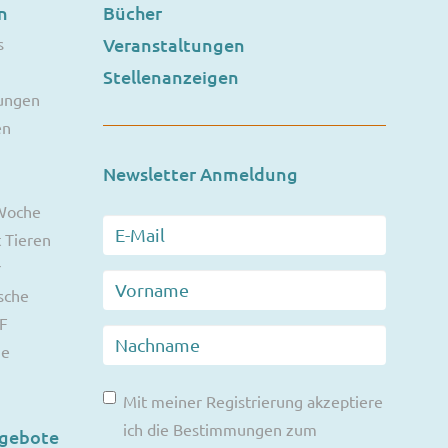
n
Bücher
s
Veranstaltungen
Stellenanzeigen
ungen
en
Newsletter Anmeldung
 Woche
 Tieren
r
sche
F
ie
Mit meiner Registrierung akzeptiere
ich die Bestimmungen zum
ngebote