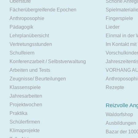
Oberstufe
Schöne Anreg
Fächerübergreifende Epochen
Spielmateriali
Anthroposophie
Fingerspiele
Pädagogik
Lieder
Lehrplanübersicht
Einmal in der
Vertretungsstunden
Im Kontakt mit
Schulfeiern
Vorschulkinde
Konferenzarbeit / Selbstverwaltung
Jahreszeitenti
Arbeiten und Tests
VORHANG A
Zeugnisse/ Beurteilungen
Anthroposoph
Klassenspiele
Rezepte
Jahresarbeiten
Projektwochen
Reizvolle An
Praktika
Waldorfshop
Schülerfirmen
Ausbildungen
Klimaprojekte
Bazar der 100