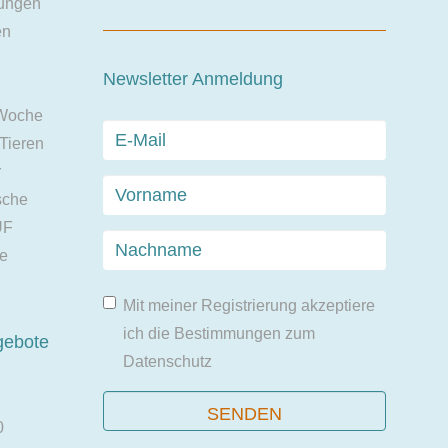
ungen
en
Newsletter Anmeldung
 Woche
 Tieren
r
sche
UF
ie
Mit meiner Registrierung akzeptiere
ich die Bestimmungen zum
gebote
Datenschutz
0