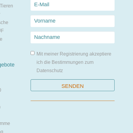
 Tieren
r
sche
UF
ie
Mit meiner Registrierung akzeptiere
ich die Bestimmungen zum
gebote
Datenschutz
0
n
amme
ng