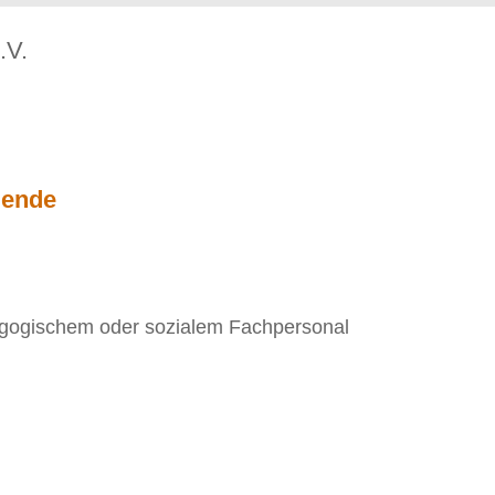
.V.
dende
agogischem oder sozialem Fachpersonal