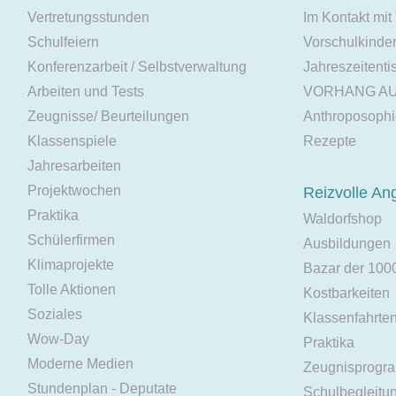
Vertretungsstunden
Im Kontakt mit
Schulfeiern
Vorschulkinde
Konferenzarbeit / Selbstverwaltung
Jahreszeitenti
Arbeiten und Tests
VORHANG A
Zeugnisse/ Beurteilungen
Anthroposoph
Klassenspiele
Rezepte
Jahresarbeiten
Projektwochen
Reizvolle An
Praktika
Waldorfshop
Schülerfirmen
Ausbildungen
Klimaprojekte
Bazar der 100
Tolle Aktionen
Kostbarkeiten
Soziales
Klassenfahrte
Wow-Day
Praktika
Moderne Medien
Zeugnisprogr
Stundenplan - Deputate
Schulbegleitu