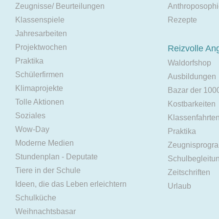
Zeugnisse/ Beurteilungen
Anthroposoph
Klassenspiele
Rezepte
Jahresarbeiten
Projektwochen
Reizvolle An
Praktika
Waldorfshop
Schülerfirmen
Ausbildungen
Klimaprojekte
Bazar der 100
Tolle Aktionen
Kostbarkeiten
Soziales
Klassenfahrte
Wow-Day
Praktika
Moderne Medien
Zeugnisprogr
Stundenplan - Deputate
Schulbegleitu
Tiere in der Schule
Zeitschriften
Ideen, die das Leben erleichtern
Urlaub
Schulküche
Weihnachtsbasar