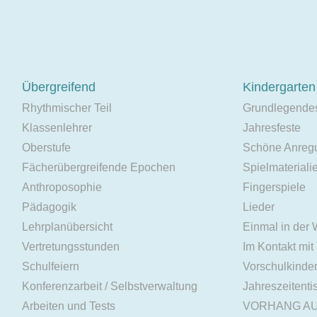
Übergreifend
Kindergarten
Rhythmischer Teil
Grundlegende
Klassenlehrer
Jahresfeste
Oberstufe
Schöne Anreg
Fächerübergreifende Epochen
Spielmateriali
Anthroposophie
Fingerspiele
Pädagogik
Lieder
Lehrplanübersicht
Einmal in der
Vertretungsstunden
Im Kontakt mit
Schulfeiern
Vorschulkinde
Konferenzarbeit / Selbstverwaltung
Jahreszeitenti
Arbeiten und Tests
VORHANG A