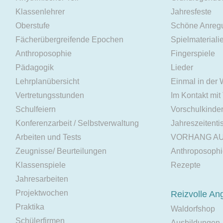
Klassenlehrer
Jahresfeste
Oberstufe
Schöne Anreg
Fächerübergreifende Epochen
Spielmateriali
Anthroposophie
Fingerspiele
Pädagogik
Lieder
Lehrplanübersicht
Einmal in der
Vertretungsstunden
Im Kontakt mit
Schulfeiern
Vorschulkinde
Konferenzarbeit / Selbstverwaltung
Jahreszeitenti
Arbeiten und Tests
VORHANG A
Zeugnisse/ Beurteilungen
Anthroposoph
Klassenspiele
Rezepte
Jahresarbeiten
Projektwochen
Reizvolle An
Praktika
Waldorfshop
Schülerfirmen
Ausbildungen