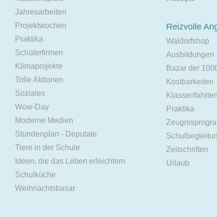
Jahresarbeiten
Projektwochen
Reizvolle An
Praktika
Waldorfshop
Schülerfirmen
Ausbildungen
Klimaprojekte
Bazar der 100
Tolle Aktionen
Kostbarkeiten
Soziales
Klassenfahrte
Wow-Day
Praktika
Moderne Medien
Zeugnisprogr
Stundenplan - Deputate
Schulbegleitu
Tiere in der Schule
Zeitschriften
Ideen, die das Leben erleichtern
Urlaub
Schulküche
Weihnachtsbasar