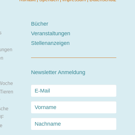
Bücher
s
Veranstaltungen
Stellenanzeigen
ungen
en
Newsletter Anmeldung
 Woche
 Tieren
r
sche
UF
ie