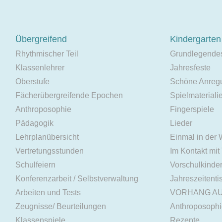
Übergreifend
Kindergarten
Rhythmischer Teil
Grundlegende
Klassenlehrer
Jahresfeste
Oberstufe
Schöne Anreg
Fächerübergreifende Epochen
Spielmateriali
Anthroposophie
Fingerspiele
Pädagogik
Lieder
Lehrplanübersicht
Einmal in der
Vertretungsstunden
Im Kontakt mit
Schulfeiern
Vorschulkinde
Konferenzarbeit / Selbstverwaltung
Jahreszeitenti
Arbeiten und Tests
VORHANG A
Zeugnisse/ Beurteilungen
Anthroposoph
Klassenspiele
Rezepte