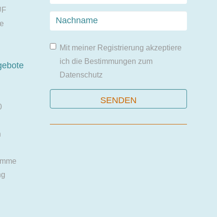
UF
ie
Mit meiner Registrierung akzeptiere
ich die Bestimmungen zum
gebote
Datenschutz
0
n
amme
ng