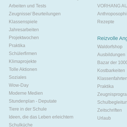
Arbeiten und Tests
VORHANG A
Zeugnisse/ Beurteilungen
Anthroposoph
Klassenspiele
Rezepte
Jahresarbeiten
Projektwochen
Reizvolle An
Praktika
Waldorfshop
Schülerfirmen
Ausbildungen
Klimaprojekte
Bazar der 100
Tolle Aktionen
Kostbarkeiten
Soziales
Klassenfahrte
Wow-Day
Praktika
Moderne Medien
Zeugnisprogr
Stundenplan - Deputate
Schulbegleitu
Tiere in der Schule
Zeitschriften
Ideen, die das Leben erleichtern
Urlaub
Schulküche