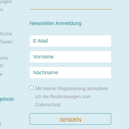
ungen
en
Newsletter Anmeldung
 Woche
 Tieren
r
sche
UF
ie
Mit meiner Registrierung akzeptiere
ich die Bestimmungen zum
gebote
Datenschutz
0