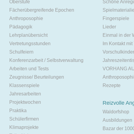
Oberstufe
Schöne Anreg
Fächerübergreifende Epochen
Spielmateriali
Anthroposophie
Fingerspiele
Pädagogik
Lieder
Lehrplanübersicht
Einmal in der
Vertretungsstunden
Im Kontakt mit
Schulfeiern
Vorschulkinde
Konferenzarbeit / Selbstverwaltung
Jahreszeitenti
Arbeiten und Tests
VORHANG A
Zeugnisse/ Beurteilungen
Anthroposoph
Klassenspiele
Rezepte
Jahresarbeiten
Projektwochen
Reizvolle An
Praktika
Waldorfshop
Schülerfirmen
Ausbildungen
Klimaprojekte
Bazar der 100