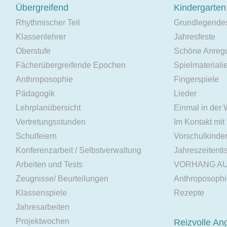
Übergreifend
Kindergarten
Rhythmischer Teil
Grundlegende
Klassenlehrer
Jahresfeste
Oberstufe
Schöne Anreg
Fächerübergreifende Epochen
Spielmateriali
Anthroposophie
Fingerspiele
Pädagogik
Lieder
Lehrplanübersicht
Einmal in der
Vertretungsstunden
Im Kontakt mit
Schulfeiern
Vorschulkinde
Konferenzarbeit / Selbstverwaltung
Jahreszeitenti
Arbeiten und Tests
VORHANG A
Zeugnisse/ Beurteilungen
Anthroposoph
Klassenspiele
Rezepte
Jahresarbeiten
Projektwochen
Reizvolle An