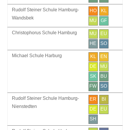
Rudolf Steiner Schule Hamburg-
HO
KL
Wandsbek
MU
GF
Christophorus Schule Hamburg
MU
EU
HE
SO
Michael Schule Harburg
KL
EN
DE
MU
SK
BU
FW
SO
Rudolf Steiner Schule Hamburg-
ER
BI
Nienstedten
DE
EU
SH