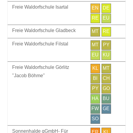
Freie Waldorfschule Isartal
EN
DE
RE
EU
Freie Waldorfschule Gladbeck
MT
RE
Freie Waldorfschule Filstal
MT
PY
EU
KU
Freie Waldorfschule Görlitz
KL
MT
"Jacob Böhme"
BI
CH
PY
GO
HA
BU
FW
GE
SO
Sonnenhalde gGmbH- Für
ER
KL