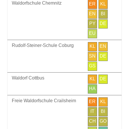
Waldorfschule Chemnitz
ER
KL
EN
BI
PY
DE
EU
Rudolf-Steiner-Schule Coburg
KL
EN
SN
DE
GS
Waldorf Cottbus
KL
DE
HA
Freie Waldorfschule Crailsheim
ER
KL
IT
BI
CH
GO