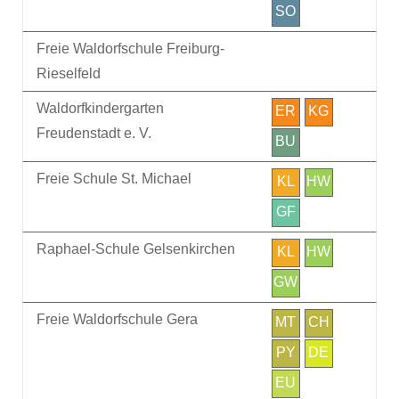
SO
Freie Waldorfschule Freiburg-
Rieselfeld
Waldorfkindergarten
ER
KG
Freudenstadt e. V.
BU
Freie Schule St. Michael
KL
HW
GF
Raphael-Schule Gelsenkirchen
KL
HW
GW
Freie Waldorfschule Gera
MT
CH
PY
DE
EU