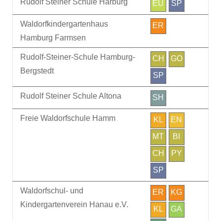
Rudolf Steiner Schule Harburg
EU
SP
Waldorfkindergartenhaus
ER
Hamburg Farmsen
Rudolf-Steiner-Schule Hamburg-
CH
GO
Bergstedt
SP
Rudolf Steiner Schule Altona
SH
Freie Waldorfschule Hamm
KL
EN
MT
BI
CH
PY
SP
Waldorfschul- und
ER
KG
Kindergartenverein Hanau e.V.
KL
GA