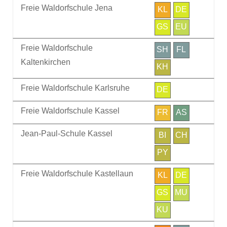
Freie Waldorfschule Jena
KL
DE
GS
EU
Freie Waldorfschule
SH
FL
Kaltenkirchen
KH
Freie Waldorfschule Karlsruhe
DE
Freie Waldorfschule Kassel
FR
AS
Jean-Paul-Schule Kassel
BI
CH
PY
Freie Waldorfschule Kastellaun
KL
DE
GS
MU
KU