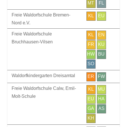
MT
FL
Freie Waldorfschule Bremen-
KL
EU
Nord e.V.
Freie Waldorfschule
KL
EN
Bruchhausen-Vilsen
FR
KU
HW
BU
SO
Waldorfkindergarten Dreisamtal
ER
FW
Freie Waldorfschule Calw, Emil-
KL
MU
Molt-Schule
EU
HA
GA
AS
KH