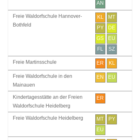
AN
Freie Waldorfschule Hannover-
KL
MT
Bothfeld
PY
DE
GS
EU
FL
SZ
Freie Martinsschule
ER
KL
Freie Waldorfschule in den
EN
EU
Mainauen
Kindertagesstätte an der Freien
ER
Waldorfschule Heidelberg
Freie Waldorfschule Heidelberg
MT
PY
EU