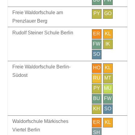
Freie Waldorfschule am
PY
GO
Prenzlauer Berg
Rudolf Steiner Schule Berlin
ER
KL
FW
IK
SO
Freie Waldorfschule Berlin-
HO
KL
Südost
RU
MT
PY
MU
BU
FW
KH
SO
Waldorfschule Märkisches
ER
KL
Viertel Berlin
SH