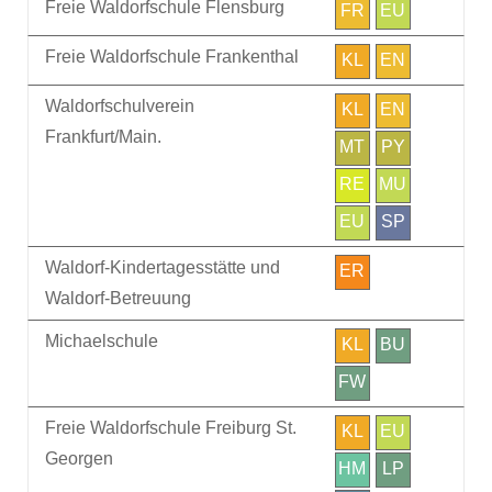
Freie Waldorfschule Flensburg
FR
EU
Freie Waldorfschule Frankenthal
KL
EN
Waldorfschulverein
KL
EN
Frankfurt/Main.
MT
PY
RE
MU
EU
SP
Waldorf-Kindertagesstätte und
ER
Waldorf-Betreuung
Michaelschule
KL
BU
FW
Freie Waldorfschule Freiburg St.
KL
EU
Georgen
HM
LP