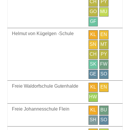
CH
PY
GO
MU
GF
Helmut von Kügelgen -Schule
KL
EN
SN
MT
CH
PY
SK
FW
GE
SO
Freie Waldorfschule Gutenhalde
KL
EN
HW
Freie Johannesschule Flein
KL
BU
SH
SO