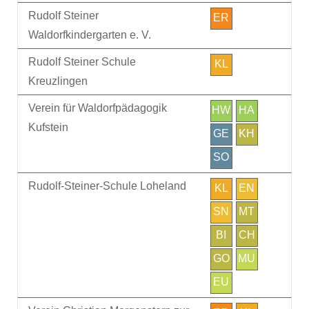
Rudolf Steiner
ER
Waldorfkindergarten e. V.
Rudolf Steiner Schule
KL
Kreuzlingen
Verein für Waldorfpädagogik
HW
HA
Kufstein
GE
KH
SO
Rudolf-Steiner-Schule Loheland
KL
EN
SN
MT
BI
CH
GO
MU
EU