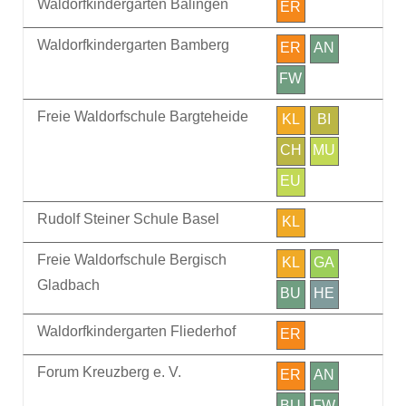
Waldorfkindergarten Balingen
ER
Waldorfkindergarten Bamberg
ER
AN
FW
Freie Waldorfschule Bargteheide
KL
BI
CH
MU
EU
Rudolf Steiner Schule Basel
KL
Freie Waldorfschule Bergisch
KL
GA
Gladbach
BU
HE
Waldorfkindergarten Fliederhof
ER
Forum Kreuzberg e. V.
ER
AN
BU
FW