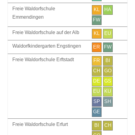
Freie Waldorfschule
KL
HA
Emmendingen
FW
Freie Waldorfschule auf der Alb
KL
EU
Waldorfkindergarten Engstingen
ER
FW
Freie Waldorfschule Erftstadt
FR
BI
CH
GO
DE
GS
EU
KU
SP
SH
GE
Freie Waldorfschule Erfurt
BI
CH