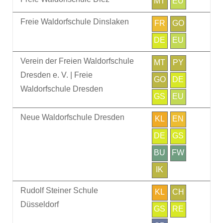
MT
EU
Freie Waldorfschule Dinslaken
FR
GO
DE
EU
Verein der Freien Waldorfschule
MT
PY
Dresden e. V. | Freie
GO
DE
Waldorfschule Dresden
GS
EU
Neue Waldorfschule Dresden
KL
EN
DE
GS
BU
FW
IK
Rudolf Steiner Schule
KL
CH
Düsseldorf
GS
RE