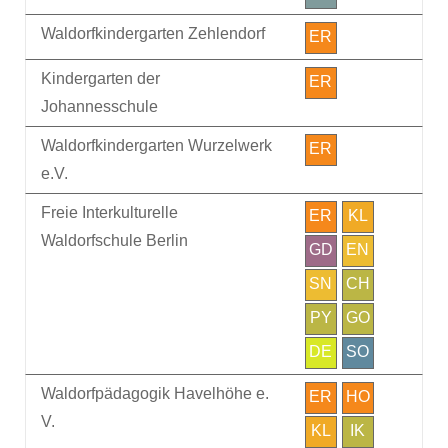
Waldorfkindergarten Zehlendorf
ER
Kindergarten der
ER
Johannesschule
Waldorfkindergarten Wurzelwerk
ER
e.V.
Freie Interkulturelle
ER
KL
Waldorfschule Berlin
GD
EN
SN
CH
PY
GO
DE
SO
Waldorfpädagogik Havelhöhe e.
ER
HO
V.
KL
IK