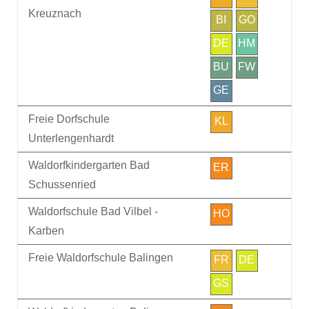
Kreuznach
BI
GO
DE
HM
BU
FW
GE
Freie Dorfschule
KL
Unterlengenhardt
Waldorfkindergarten Bad
ER
Schussenried
Waldorfschule Bad Vilbel -
HO
Karben
Freie Waldorfschule Balingen
FR
DE
GS