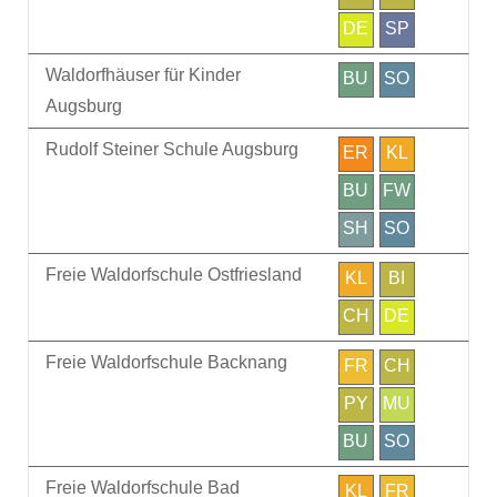
DE
SP
Waldorfhäuser für Kinder
BU
SO
Augsburg
Rudolf Steiner Schule Augsburg
ER
KL
BU
FW
SH
SO
Freie Waldorfschule Ostfriesland
KL
BI
CH
DE
Freie Waldorfschule Backnang
FR
CH
PY
MU
BU
SO
Freie Waldorfschule Bad
KL
FR