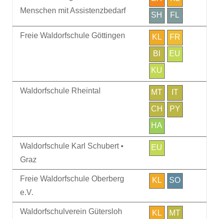
Menschen mit Assistenzbedarf
SH
FL
Freie Waldorfschule Göttingen
KL
FR
BI
EU
KU
Waldorfschule Rheintal
MT
IT
CH
PY
HA
Waldorfschule Karl Schubert •
EU
Graz
Freie Waldorfschule Oberberg
KL
SO
e.V.
Waldorfschulverein Gütersloh
KL
MT