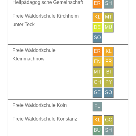
Heilpädagogische Gemeinschaft
ER
SH
Freie Waldorfschule Kirchheim
KL
MT
unter Teck
DE
MU
SO
Freie Waldorfschule
ER
KL
Kleinmachnow
EN
FR
MT
BI
CH
PY
GE
SO
Freie Waldorfschule Köln
FL
Freie Waldorfschule Konstanz
KL
GO
BU
SH