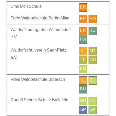
Emil Molt Schule
ER
Freie Waldorfschule Berlin-Mitte
ER
HO
Waldorfkindergarten Wilmersdorf
ER
BU
e.V.
FW
Waldorfschulverein Saar-Pfalz
KL
MT
e.V.
IT
GO
EU
Freie Waldorfschule Biberach
KL
EU
BU
Rudolf Steiner Schule Bielefeld
MU
EU
SP
GA