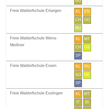
GO
Freie Waldorfschule Erlangen
KL
EN
CH
GO
MU
Freie Waldorfschule Werra-
KL
MT
Meißner
CH
GS
SP
Freie Waldorfschule Essen
KL
RU
GO
DE
SP
Freie Waldorfschule Esslingen
KL
MT
IT
BI