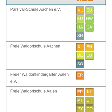
Parzival-Schule Aachen e.V.
KL
EU
KU
HW
HA
GA
SH
Freie Waldorfschule Aachen
KL
EN
DE
EU
SO
Freier Waldorfkindergarten Aalen
ER
e.V.
Freie Waldorfschule Aalen
ER
KL
MT
CH
PY
GO