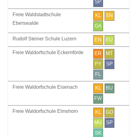
SP
Freie Waldstadtschule
KL
SN
Eberswalde
GA
Rudolf Steiner Schule Luzern
EN
EU
Freie Waldorfschule Eckernförde
ER
MT
PY
SP
FL
Freie Waldorfschule Eisenach
KL
BU
FW
Freie Waldorfschule Elmshorn
KL
GO
MU
SP
SK