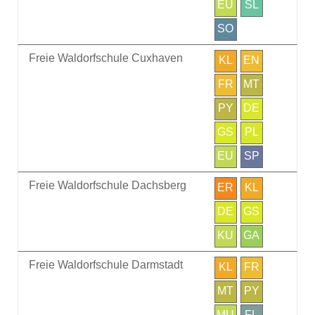
EU
SL
SO
Freie Waldorfschule Cuxhaven
KL
EN
FR
MT
PY
DE
GS
PL
EU
SP
Freie Waldorfschule Dachsberg
ER
KL
DE
GS
KU
GA
Freie Waldorfschule Darmstadt
KL
FR
MT
PY
MU
FL