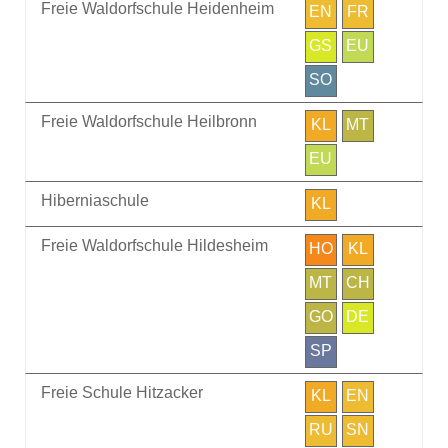
Freie Waldorfschule Heidenheim
EN
FR
GS
EU
SO
Freie Waldorfschule Heilbronn
KL
MT
EU
Hiberniaschule
KL
Freie Waldorfschule Hildesheim
HO
KL
MT
CH
GO
DE
SP
Freie Schule Hitzacker
KL
EN
RU
SN