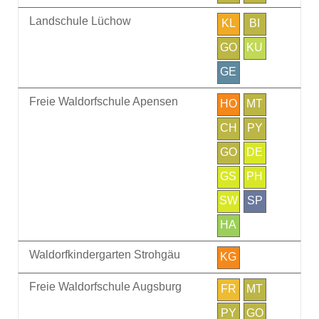
Landschule Lüchow
KL
BI
GO
KU
GE
Freie Waldorfschule Apensen
HO
MT
CH
PY
GO
DE
GS
PH
SW
SP
HA
Waldorfkindergarten Strohgäu
KG
Freie Waldorfschule Augsburg
FR
MT
PY
GO