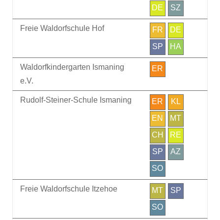
DE
SZ
Freie Waldorfschule Hof
FR
DE
SP
HA
Waldorfkindergarten Ismaning
ER
e.V.
Rudolf-Steiner-Schule Ismaning
ER
KL
EN
MT
CH
RE
SP
AZ
SO
Freie Waldorfschule Itzehoe
MT
SP
SO