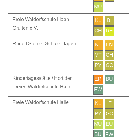
MU
Freie Waldorfschule Haan-
KL
BI
Gruiten e.V.
CH
RE
Rudolf Steiner Schule Hagen
KL
EN
MT
CH
PY
GO
Kindertagesstätte / Hort der
ER
BU
Freien Waldorfschule Halle
FW
Freie Waldorfschule Halle
KL
IT
PY
GO
MU
EU
BU
FW