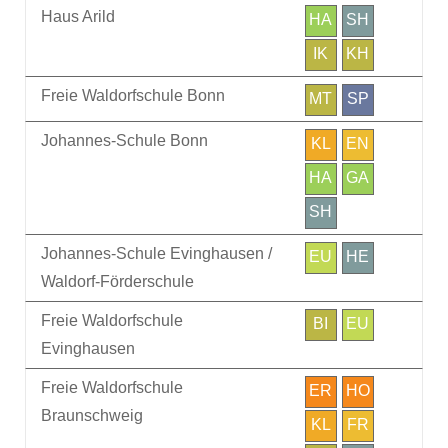
Haus Arild
HA
SH
IK
KH
Freie Waldorfschule Bonn
MT
SP
Johannes-Schule Bonn
KL
EN
HA
GA
SH
Johannes-Schule Evinghausen /
EU
HE
Waldorf-Förderschule
Freie Waldorfschule
BI
EU
Evinghausen
Freie Waldorfschule
ER
HO
Braunschweig
KL
FR