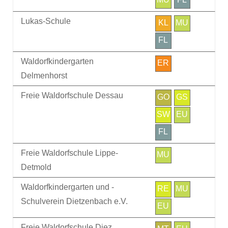
Lukas-Schule
KL
MU
FL
Waldorfkindergarten
ER
Delmenhorst
Freie Waldorfschule Dessau
GO
GS
SW
EU
FL
Freie Waldorfschule Lippe-
MU
Detmold
Waldorfkindergarten und -
RE
MU
Schulverein Dietzenbach e.V.
EU
Freie Waldorfschule Diez