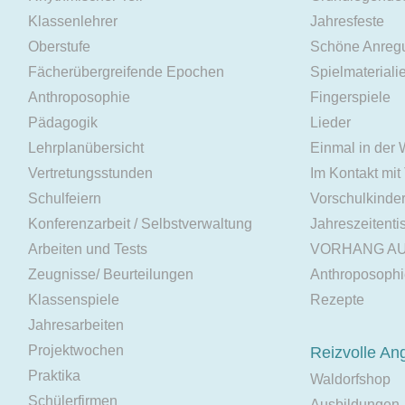
Klassenlehrer
Jahresfeste
Oberstufe
Schöne Anreg
Fächerübergreifende Epochen
Spielmateriali
Anthroposophie
Fingerspiele
Pädagogik
Lieder
Lehrplanübersicht
Einmal in der
Vertretungsstunden
Im Kontakt mit
Schulfeiern
Vorschulkinde
Konferenzarbeit / Selbstverwaltung
Jahreszeitenti
Arbeiten und Tests
VORHANG A
Zeugnisse/ Beurteilungen
Anthroposoph
Klassenspiele
Rezepte
Jahresarbeiten
Projektwochen
Reizvolle An
Praktika
Waldorfshop
Schülerfirmen
Ausbildungen