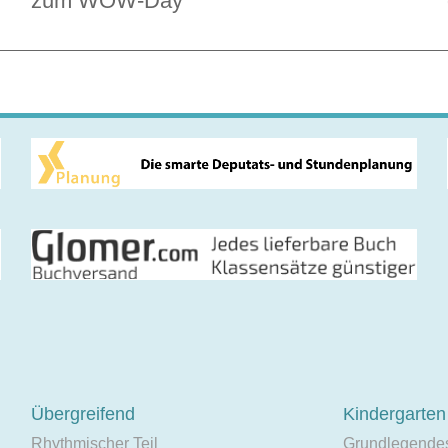
zum WOW-Day
Übergreifend
Kindergarten
Rhythmischer Teil
Grundlegende