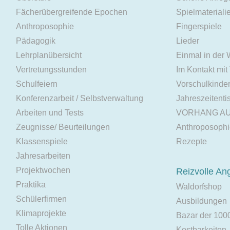
Fächerübergreifende Epochen
Spielmateriali
Anthroposophie
Fingerspiele
Pädagogik
Lieder
Lehrplanübersicht
Einmal in der
Vertretungsstunden
Im Kontakt mit
Schulfeiern
Vorschulkinde
Konferenzarbeit / Selbstverwaltung
Jahreszeitenti
Arbeiten und Tests
VORHANG A
Zeugnisse/ Beurteilungen
Anthroposoph
Klassenspiele
Rezepte
Jahresarbeiten
Projektwochen
Reizvolle An
Praktika
Waldorfshop
Schülerfirmen
Ausbildungen
Klimaprojekte
Bazar der 100
Tolle Aktionen
Kostbarkeiten