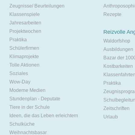
Zeugnisse/ Beurteilungen
Anthroposoph
Klassenspiele
Rezepte
Jahresarbeiten
Projektwochen
Reizvolle An
Praktika
Waldorfshop
Schülerfirmen
Ausbildungen
Klimaprojekte
Bazar der 100
Tolle Aktionen
Kostbarkeiten
Soziales
Klassenfahrte
Wow-Day
Praktika
Moderne Medien
Zeugnisprogr
Stundenplan - Deputate
Schulbegleitu
Tiere in der Schule
Zeitschriften
Ideen, die das Leben erleichtern
Urlaub
Schulküche
Weihnachtsbasar