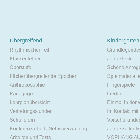
Übergreifend
Kindergarten
Rhythmischer Teil
Grundlegende
Klassenlehrer
Jahresfeste
Oberstufe
Schöne Anreg
Fächerübergreifende Epochen
Spielmateriali
Anthroposophie
Fingerspiele
Pädagogik
Lieder
Lehrplanübersicht
Einmal in der
Vertretungsstunden
Im Kontakt mit
Schulfeiern
Vorschulkinde
Konferenzarbeit / Selbstverwaltung
Jahreszeitenti
Arbeiten und Tests
VORHANG A