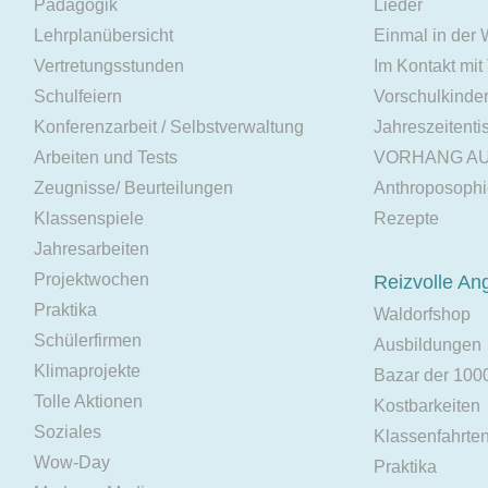
Pädagogik
Lieder
Lehrplanübersicht
Einmal in der
Vertretungsstunden
Im Kontakt mit
Schulfeiern
Vorschulkinde
Konferenzarbeit / Selbstverwaltung
Jahreszeitenti
Arbeiten und Tests
VORHANG A
Zeugnisse/ Beurteilungen
Anthroposoph
Klassenspiele
Rezepte
Jahresarbeiten
Projektwochen
Reizvolle An
Praktika
Waldorfshop
Schülerfirmen
Ausbildungen
Klimaprojekte
Bazar der 100
Tolle Aktionen
Kostbarkeiten
Soziales
Klassenfahrte
Wow-Day
Praktika