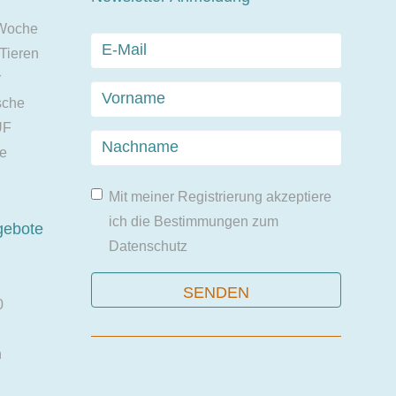
 Woche
 Tieren
r
sche
UF
ie
Mit meiner Registrierung akzeptiere
ich die Bestimmungen zum
gebote
Datenschutz
0
n