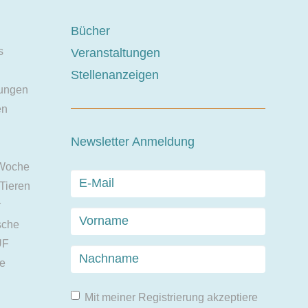
Bücher
s
Veranstaltungen
Stellenanzeigen
ungen
en
Newsletter Anmeldung
 Woche
 Tieren
r
sche
UF
ie
Mit meiner Registrierung akzeptiere