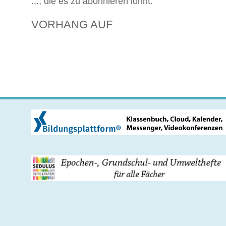
..., die es zu abonnieren lohnt.
VORHANG AUF