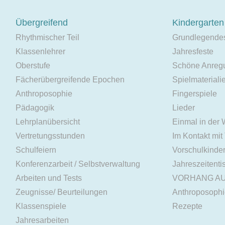
Übergreifend
Kindergarten
Rhythmischer Teil
Grundlegende
Klassenlehrer
Jahresfeste
Oberstufe
Schöne Anreg
Fächerübergreifende Epochen
Spielmateriali
Anthroposophie
Fingerspiele
Pädagogik
Lieder
Lehrplanübersicht
Einmal in der
Vertretungsstunden
Im Kontakt mit
Schulfeiern
Vorschulkinde
Konferenzarbeit / Selbstverwaltung
Jahreszeitenti
Arbeiten und Tests
VORHANG A
Zeugnisse/ Beurteilungen
Anthroposoph
Klassenspiele
Rezepte
Jahresarbeiten