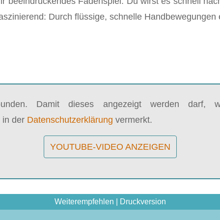
ehr beeindruckendes Fadenspiel. Du wirst es schnell n
 faszinierend: Durch flüssige, schnelle Handbewegungen
bunden. Damit dieses angezeigt werden darf, wi
 in der
Datenschutzerklärung
vermerkt.
YOUTUBE-VIDEO ANZEIGEN
Weiterempfehlen
|
Druckversion