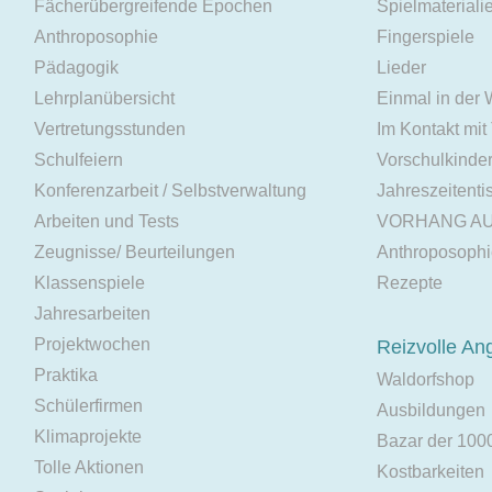
Fächerübergreifende Epochen
Spielmateriali
Anthroposophie
Fingerspiele
Pädagogik
Lieder
Lehrplanübersicht
Einmal in der
Vertretungsstunden
Im Kontakt mit
Schulfeiern
Vorschulkinde
Konferenzarbeit / Selbstverwaltung
Jahreszeitenti
Arbeiten und Tests
VORHANG A
Zeugnisse/ Beurteilungen
Anthroposoph
Klassenspiele
Rezepte
Jahresarbeiten
Projektwochen
Reizvolle An
Praktika
Waldorfshop
Schülerfirmen
Ausbildungen
Klimaprojekte
Bazar der 100
Tolle Aktionen
Kostbarkeiten