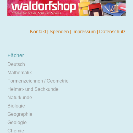
Kontakt
|
Spenden
|
Impressum
|
Datenschutz
Fächer
Deutsch
Mathematik
Formenzeichnen / Geometrie
Heimat- und Sachkunde
Naturkunde
Biologie
Geographie
Geologie
Chemie