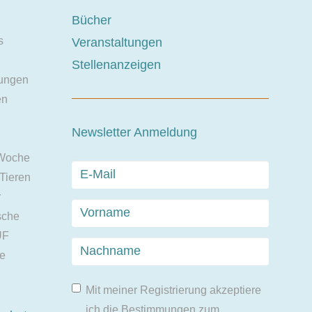
Bücher
s
Veranstaltungen
Stellenanzeigen
ungen
en
Newsletter Anmeldung
 Woche
 Tieren
r
sche
UF
ie
Mit meiner Registrierung akzeptiere
ich die Bestimmungen zum