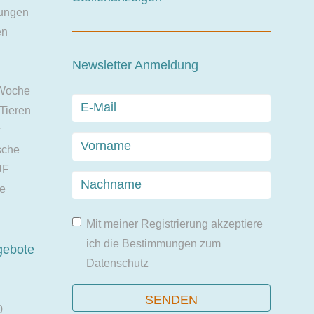
ungen
en
Newsletter Anmeldung
 Woche
 Tieren
r
sche
UF
ie
Mit meiner Registrierung akzeptiere
ich die Bestimmungen zum
gebote
Datenschutz
0