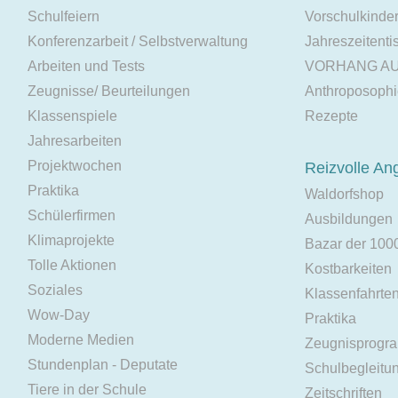
Schulfeiern
Vorschulkinde
Konferenzarbeit / Selbstverwaltung
Jahreszeitenti
Arbeiten und Tests
VORHANG A
Zeugnisse/ Beurteilungen
Anthroposoph
Klassenspiele
Rezepte
Jahresarbeiten
Projektwochen
Reizvolle An
Praktika
Waldorfshop
Schülerfirmen
Ausbildungen
Klimaprojekte
Bazar der 100
Tolle Aktionen
Kostbarkeiten
Soziales
Klassenfahrte
Wow-Day
Praktika
Moderne Medien
Zeugnisprogr
Stundenplan - Deputate
Schulbegleitu
Tiere in der Schule
Zeitschriften