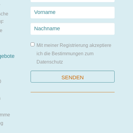
r
sche
UF
ie
Mit meiner Registrierung akzeptiere
ich die Bestimmungen zum
gebote
Datenschutz
0
n
amme
ng