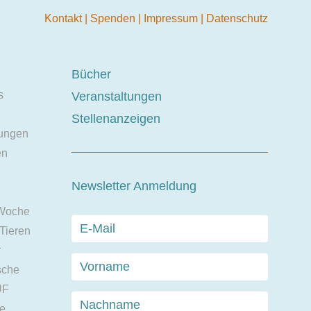
Kontakt
|
Spenden
|
Impressum
|
Datenschutz
Bücher
s
Veranstaltungen
Stellenanzeigen
ungen
en
Newsletter Anmeldung
 Woche
 Tieren
r
sche
UF
ie