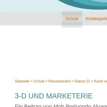
Schule
Kindergart
Startseite
>
Schule
>
Klassenstufen
>
Klasse 11
>
Kunst u
3-D UND MARKETERIE
Ein Beitrag von Moh Portuondo Alvar