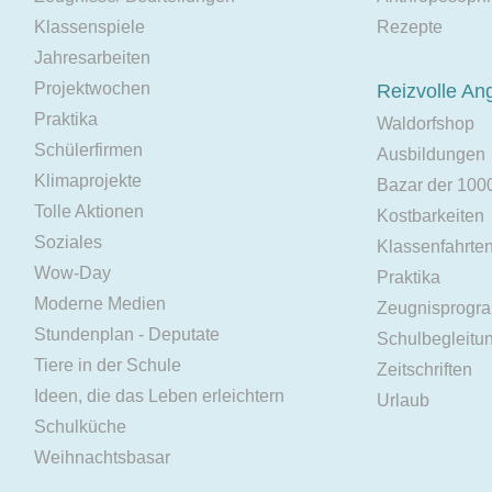
Klassenspiele
Rezepte
Jahresarbeiten
Projektwochen
Reizvolle An
Praktika
Waldorfshop
Schülerfirmen
Ausbildungen
Klimaprojekte
Bazar der 100
Tolle Aktionen
Kostbarkeiten
Soziales
Klassenfahrte
Wow-Day
Praktika
Moderne Medien
Zeugnisprogr
Stundenplan - Deputate
Schulbegleitu
Tiere in der Schule
Zeitschriften
Ideen, die das Leben erleichtern
Urlaub
Schulküche
Weihnachtsbasar