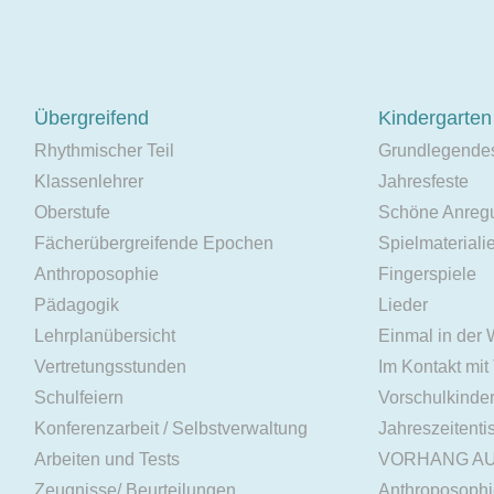
Übergreifend
Kindergarten
Rhythmischer Teil
Grundlegende
Klassenlehrer
Jahresfeste
Oberstufe
Schöne Anreg
Fächerübergreifende Epochen
Spielmateriali
Anthroposophie
Fingerspiele
Pädagogik
Lieder
Lehrplanübersicht
Einmal in der
Vertretungsstunden
Im Kontakt mit
Schulfeiern
Vorschulkinde
Konferenzarbeit / Selbstverwaltung
Jahreszeitenti
Arbeiten und Tests
VORHANG A
Zeugnisse/ Beurteilungen
Anthroposoph