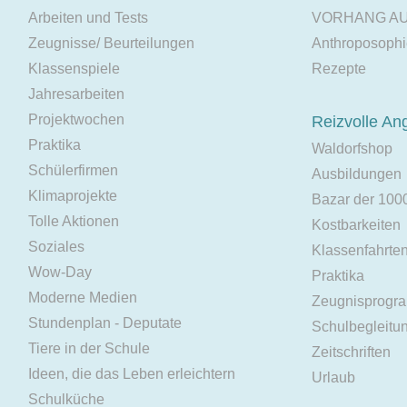
Arbeiten und Tests
VORHANG A
Zeugnisse/ Beurteilungen
Anthroposoph
Klassenspiele
Rezepte
Jahresarbeiten
Projektwochen
Reizvolle An
Praktika
Waldorfshop
Schülerfirmen
Ausbildungen
Klimaprojekte
Bazar der 100
Tolle Aktionen
Kostbarkeiten
Soziales
Klassenfahrte
Wow-Day
Praktika
Moderne Medien
Zeugnisprogr
Stundenplan - Deputate
Schulbegleitu
Tiere in der Schule
Zeitschriften
Ideen, die das Leben erleichtern
Urlaub
Schulküche