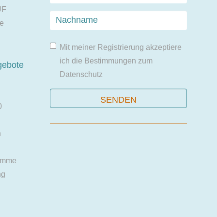
UF
ie
Mit meiner Registrierung akzeptiere
ich die Bestimmungen zum
gebote
Datenschutz
0
n
amme
ng