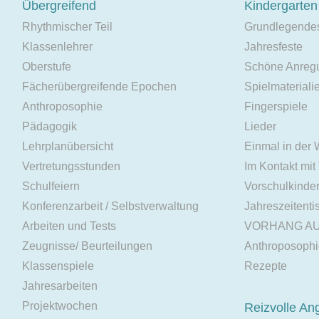
Übergreifend
Kindergarten
Rhythmischer Teil
Grundlegende
Klassenlehrer
Jahresfeste
Oberstufe
Schöne Anreg
Fächerübergreifende Epochen
Spielmateriali
Anthroposophie
Fingerspiele
Pädagogik
Lieder
Lehrplanübersicht
Einmal in der
Vertretungsstunden
Im Kontakt mit
Schulfeiern
Vorschulkinde
Konferenzarbeit / Selbstverwaltung
Jahreszeitenti
Arbeiten und Tests
VORHANG A
Zeugnisse/ Beurteilungen
Anthroposoph
Klassenspiele
Rezepte
Jahresarbeiten
Projektwochen
Reizvolle An