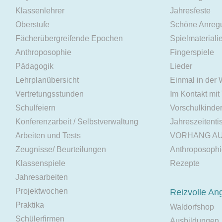
Klassenlehrer
Jahresfeste
Oberstufe
Schöne Anreg
Fächerübergreifende Epochen
Spielmateriali
Anthroposophie
Fingerspiele
Pädagogik
Lieder
Lehrplanübersicht
Einmal in der
Vertretungsstunden
Im Kontakt mit
Schulfeiern
Vorschulkinde
Konferenzarbeit / Selbstverwaltung
Jahreszeitenti
Arbeiten und Tests
VORHANG A
Zeugnisse/ Beurteilungen
Anthroposoph
Klassenspiele
Rezepte
Jahresarbeiten
Projektwochen
Reizvolle An
Praktika
Waldorfshop
Schülerfirmen
Ausbildungen