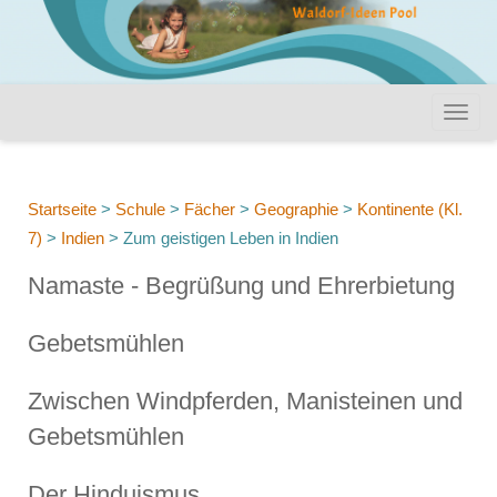
Startseite
>
Schule
>
Fächer
>
Geographie
>
Kontinente (Kl.
7)
>
Indien
>
Zum geistigen Leben in Indien
Namaste - Begrüßung und Ehrerbietung
Gebetsmühlen
Zwischen Wind­pfer­den, Manisteinen und
Gebetsmühlen
Der Hinduismus