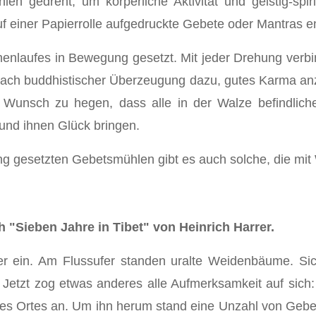
 gedreht, um körperliche Aktivität und geistig-spiri
f einer Papierrolle aufgedruckte Gebete oder Mantras ent
nlaufes in Bewegung gesetzt. Mit jeder Drehung verbin
ch buddhistischer Überzeugung dazu, gutes Karma anzu
 Wunsch zu hegen, dass alle in der Walze befindli
und ihnen Glück bringen.
g gesetzten Gebetsmühlen gibt es auch solche, die mit
"Sieben Jahre in Tibet" von Heinrich Harrer.
er ein. Am Flussufer standen uralte Weidenbäume. Si
 Jetzt zog etwas anderes alle Aufmerksamkeit auf sich
eses Ortes an. Um ihn herum stand eine Unzahl von Geb