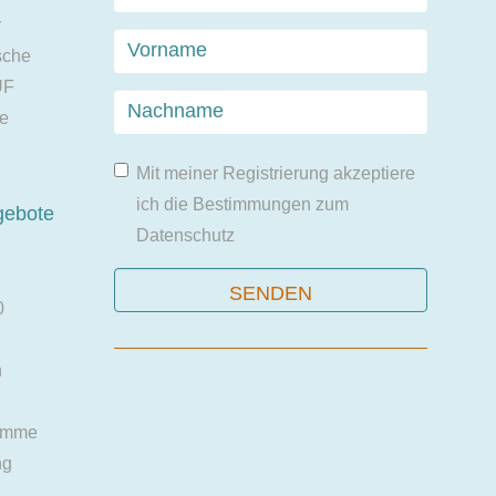
r
sche
UF
ie
Mit meiner Registrierung akzeptiere
ich die Bestimmungen zum
gebote
Datenschutz
0
n
amme
ng