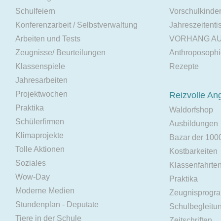
Schulfeiern
Vorschulkinde
Konferenzarbeit / Selbstverwaltung
Jahreszeitenti
Arbeiten und Tests
VORHANG A
Zeugnisse/ Beurteilungen
Anthroposoph
Klassenspiele
Rezepte
Jahresarbeiten
Projektwochen
Reizvolle An
Praktika
Waldorfshop
Schülerfirmen
Ausbildungen
Klimaprojekte
Bazar der 100
Tolle Aktionen
Kostbarkeiten
Soziales
Klassenfahrte
Wow-Day
Praktika
Moderne Medien
Zeugnisprogr
Stundenplan - Deputate
Schulbegleitu
Tiere in der Schule
Zeitschriften