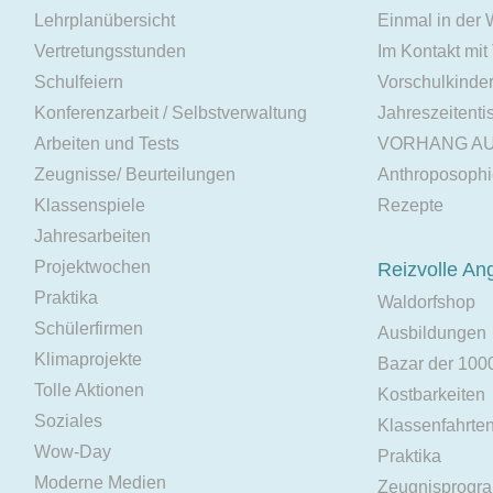
Lehrplanübersicht
Einmal in der
Vertretungsstunden
Im Kontakt mit
Schulfeiern
Vorschulkinde
Konferenzarbeit / Selbstverwaltung
Jahreszeitenti
Arbeiten und Tests
VORHANG A
Zeugnisse/ Beurteilungen
Anthroposoph
Klassenspiele
Rezepte
Jahresarbeiten
Projektwochen
Reizvolle An
Praktika
Waldorfshop
Schülerfirmen
Ausbildungen
Klimaprojekte
Bazar der 100
Tolle Aktionen
Kostbarkeiten
Soziales
Klassenfahrte
Wow-Day
Praktika
Moderne Medien
Zeugnisprogr