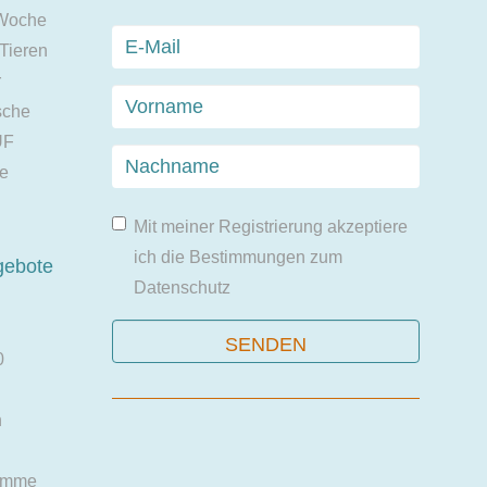
 Woche
 Tieren
r
sche
UF
ie
Mit meiner Registrierung akzeptiere
ich die Bestimmungen zum
gebote
Datenschutz
0
n
amme