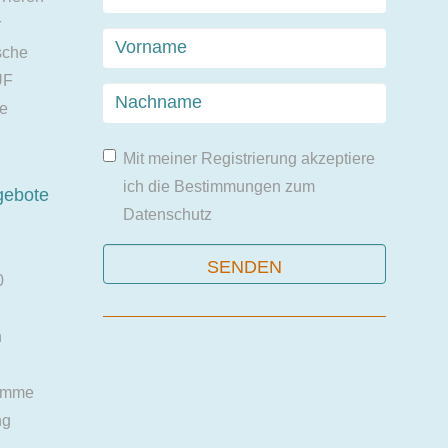
r
sche
UF
ie
Mit meiner Registrierung akzeptiere
ich die Bestimmungen zum
gebote
Datenschutz
0
n
amme
ng