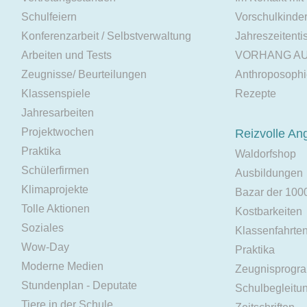
Schulfeiern
Vorschulkinde
Konferenzarbeit / Selbstverwaltung
Jahreszeitenti
Arbeiten und Tests
VORHANG A
Zeugnisse/ Beurteilungen
Anthroposoph
Klassenspiele
Rezepte
Jahresarbeiten
Projektwochen
Reizvolle An
Praktika
Waldorfshop
Schülerfirmen
Ausbildungen
Klimaprojekte
Bazar der 100
Tolle Aktionen
Kostbarkeiten
Soziales
Klassenfahrte
Wow-Day
Praktika
Moderne Medien
Zeugnisprogr
Stundenplan - Deputate
Schulbegleitu
Tiere in der Schule