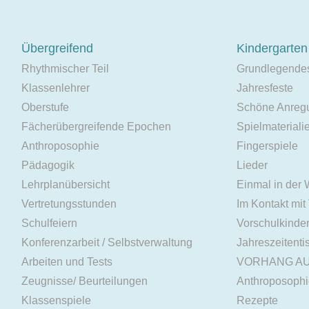
Übergreifend
Kindergarten
Rhythmischer Teil
Grundlegende
Klassenlehrer
Jahresfeste
Oberstufe
Schöne Anreg
Fächerübergreifende Epochen
Spielmateriali
Anthroposophie
Fingerspiele
Pädagogik
Lieder
Lehrplanübersicht
Einmal in der
Vertretungsstunden
Im Kontakt mit
Schulfeiern
Vorschulkinde
Konferenzarbeit / Selbstverwaltung
Jahreszeitenti
Arbeiten und Tests
VORHANG A
Zeugnisse/ Beurteilungen
Anthroposoph
Klassenspiele
Rezepte