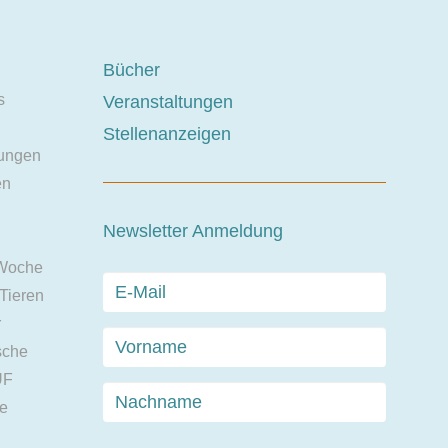
Bücher
s
Veranstaltungen
Stellenanzeigen
ungen
en
Newsletter Anmeldung
 Woche
 Tieren
r
sche
UF
ie