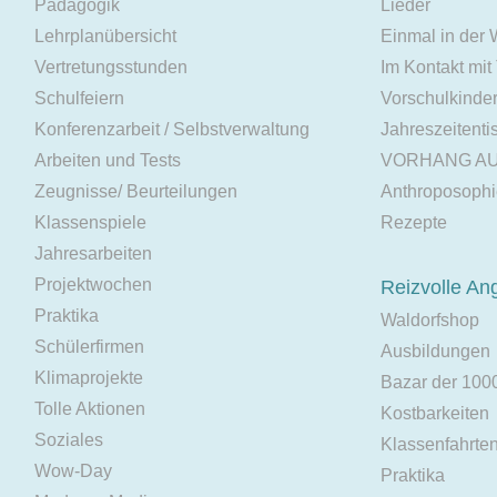
Pädagogik
Lieder
Lehrplanübersicht
Einmal in der
Vertretungsstunden
Im Kontakt mit
Schulfeiern
Vorschulkinde
Konferenzarbeit / Selbstverwaltung
Jahreszeitenti
Arbeiten und Tests
VORHANG A
Zeugnisse/ Beurteilungen
Anthroposoph
Klassenspiele
Rezepte
Jahresarbeiten
Projektwochen
Reizvolle An
Praktika
Waldorfshop
Schülerfirmen
Ausbildungen
Klimaprojekte
Bazar der 100
Tolle Aktionen
Kostbarkeiten
Soziales
Klassenfahrte
Wow-Day
Praktika