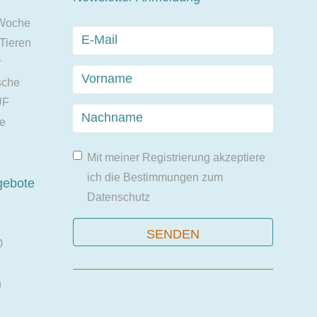
 Woche
 Tieren
r
sche
UF
ie
Mit meiner Registrierung akzeptiere
ich die Bestimmungen zum
gebote
Datenschutz
0
n