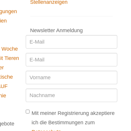
Stellenanzeigen
egungen
ien
Newsletter Anmeldung
r Woche
it Tieren
er
tische
AUF
hie
Mit meiner Registrierung akzeptiere
ich die Bestimmungen zum
gebote