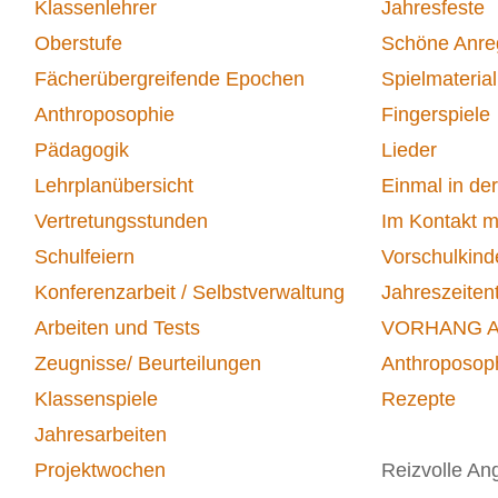
Klassenlehrer
Jahresfeste
Oberstufe
Schöne Anr
Fächerübergreifende Epochen
Spielmaterial
Anthroposophie
Fingerspiele
Pädagogik
Lieder
Lehrplanübersicht
Einmal in de
Vertretungsstunden
Im Kontakt m
Schulfeiern
Vorschulkind
Konferenzarbeit / Selbstverwaltung
Jahreszeiten
Arbeiten und Tests
VORHANG 
Zeugnisse/ Beurteilungen
Anthroposop
Klassenspiele
Rezepte
Jahresarbeiten
Projektwochen
Reizvolle An