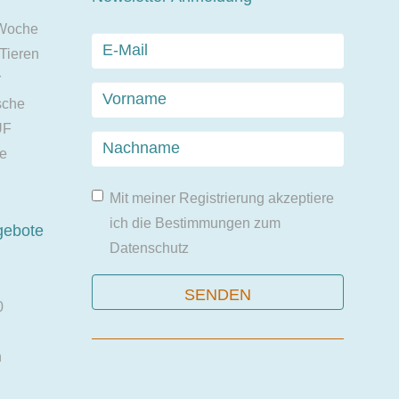
 Woche
 Tieren
r
sche
UF
ie
Mit meiner Registrierung akzeptiere
ich die Bestimmungen zum
gebote
Datenschutz
0
n