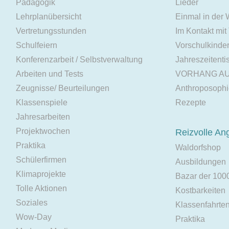
Pädagogik
Lieder
Lehrplanübersicht
Einmal in der
Vertretungsstunden
Im Kontakt mit
Schulfeiern
Vorschulkinde
Konferenzarbeit / Selbstverwaltung
Jahreszeitenti
Arbeiten und Tests
VORHANG A
Zeugnisse/ Beurteilungen
Anthroposoph
Klassenspiele
Rezepte
Jahresarbeiten
Projektwochen
Reizvolle An
Praktika
Waldorfshop
Schülerfirmen
Ausbildungen
Klimaprojekte
Bazar der 100
Tolle Aktionen
Kostbarkeiten
Soziales
Klassenfahrte
Wow-Day
Praktika