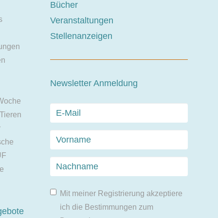
Bücher
s
Veranstaltungen
Stellenanzeigen
ungen
en
Newsletter Anmeldung
 Woche
 Tieren
r
sche
UF
ie
Mit meiner Registrierung akzeptiere
ich die Bestimmungen zum
gebote