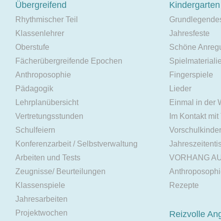
Übergreifend
Kindergarten
Rhythmischer Teil
Grundlegende
Klassenlehrer
Jahresfeste
Oberstufe
Schöne Anreg
Fächerübergreifende Epochen
Spielmateriali
Anthroposophie
Fingerspiele
Pädagogik
Lieder
Lehrplanübersicht
Einmal in der
Vertretungsstunden
Im Kontakt mit
Schulfeiern
Vorschulkinde
Konferenzarbeit / Selbstverwaltung
Jahreszeitenti
Arbeiten und Tests
VORHANG A
Zeugnisse/ Beurteilungen
Anthroposoph
Klassenspiele
Rezepte
Jahresarbeiten
Projektwochen
Reizvolle An