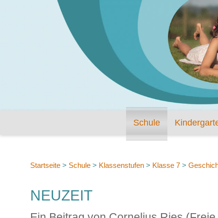
Schule
Kindergart
Startseite
>
Schule
>
Klassenstufen
>
Klasse 7
>
Geschich
NEUZEIT
Ein Beitrag von Cornelius Ries (Frei