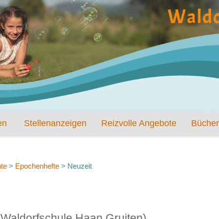
en
Stellenanzeigen
Reizvolle Angebote
Bücher
te
>
Epochenhefte
>
Neuzeit
e Waldorfschule Haan Gruiten)