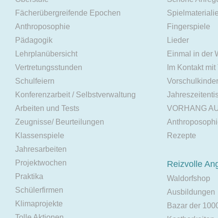
Fächerübergreifende Epochen
Spielmateriali
Anthroposophie
Fingerspiele
Pädagogik
Lieder
Lehrplanübersicht
Einmal in der
Vertretungsstunden
Im Kontakt mit
Schulfeiern
Vorschulkinde
Konferenzarbeit / Selbstverwaltung
Jahreszeitenti
Arbeiten und Tests
VORHANG A
Zeugnisse/ Beurteilungen
Anthroposoph
Klassenspiele
Rezepte
Jahresarbeiten
Projektwochen
Reizvolle An
Praktika
Waldorfshop
Schülerfirmen
Ausbildungen
Klimaprojekte
Bazar der 100
Tolle Aktionen