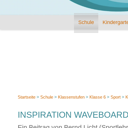
Schule
Kindergart
Startseite
>
Schule
>
Klassenstufen
>
Klasse 6
>
Sport
>
K
INSPIRATION WAVEBOAR
Ein Beitrag von Bernd Licht (Sportle