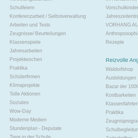
Schulfeiern
Vorschulkinde
Konferenzarbeit / Selbstverwaltung
Jahreszeitenti
Arbeiten und Tests
VORHANG A
Zeugnisse/ Beurteilungen
Anthroposoph
Klassenspiele
Rezepte
Jahresarbeiten
Projektwochen
Reizvolle An
Praktika
Waldorfshop
Schülerfirmen
Ausbildungen
Klimaprojekte
Bazar der 100
Tolle Aktionen
Kostbarkeiten
Soziales
Klassenfahrte
Wow-Day
Praktika
Moderne Medien
Zeugnisprogr
Stundenplan - Deputate
Schulbegleitu
Tiere in der Schule