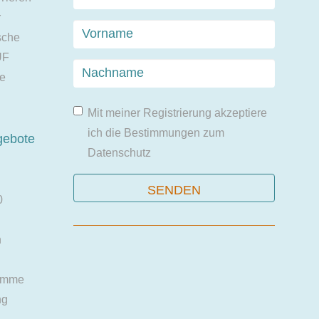
r
sche
UF
ie
Mit meiner Registrierung akzeptiere
ich die Bestimmungen zum
gebote
Datenschutz
0
n
amme
ng