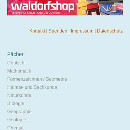
Kontakt
|
Spenden
|
Impressum
|
Datenschutz
Fächer
Deutsch
Mathematik
Formenzeichnen / Geometrie
Heimat- und Sachkunde
Naturkunde
Biologie
Geographie
Geologie
Chemie