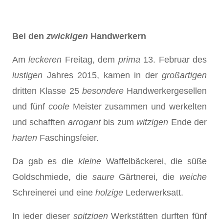
Bei den
zwickigen
Handwerkern
Am
leckeren
Freitag, dem
prima
13. Februar des
lustigen
Jah­res 2015, kamen in der
gro
ß
artigen
dritten Klasse 25
besondere
Handwerkergesellen
und fünf
coole
Meister zusammen und werkelten
und schafften
arrogant
bis zum
witzigen
Ende der
harten
Faschingsfeier.
Da gab es die
kleine
Waffelbäckerei, die süße
Goldschmiede, die
saure
Gärtnerei, die
weiche
Schreinerei und eine
holzige
Lederwerksatt.
In jeder dieser
spitzigen
Werkstätten durften fünf