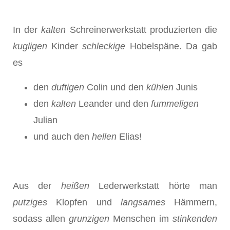
In der
kalten
Schreinerwerkstatt produzierten die
kugligen
Kin­der
schleckige
Hobelspäne. Da gab
es
den
duftigen
Colin und den
k
ü
hlen
Junis
den
kalten
Leander und den
fummeligen
Julian
und auch den
hellen
Elias!
Aus der
hei
ß
en
Lederwerkstatt hörte man
putziges
Klopfen und
langsames
Hämmern,
sodass allen
grunzigen
Menschen im
stinkenden