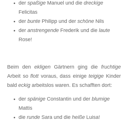
der
spa
ß
ige
Manuel und die
dreckige
Felicitas
der
bunte
Philipp und der
sch
ö
ne
Nils
der
anstrengende
Frederik und die
laute
Rose!
Beim den
ekligen
Gärtnern ging die
fruchtige
Arbeit so
flott
voraus, dass einige
teigige
Kinder
bald
eckig
arbeitslos waren. Es schafften dort:
der
sp
ä
nige
Constantin und der
blumige
Mattis
die
runde
Sara und die
hei
ß
e
Luisa!