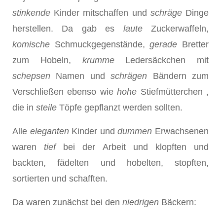
stinkende
Kinder mitschaffen und
schr
ä
ge
Dinge
herstellen. Da gab es
laute
Zuckerwaffeln,
komische
Schmuckgegenstände,
gerade
Bretter
zum Hobeln,
krumme
Ledersäckchen mit
schepsen
Namen und
schr
ä
gen
Bändern zum
Verschließen ebenso wie
hohe
Stiefmütterchen ,
die in
steile
Töpfe gepflanzt werden sollten.
Alle
eleganten
Kinder und
dummen
Erwachsenen
waren
tief
bei der Arbeit und klopften und
backten, fädelten und hobelten, stopften,
sortierten und schafften.
Da waren zunächst bei den
niedrigen
Bäckern: