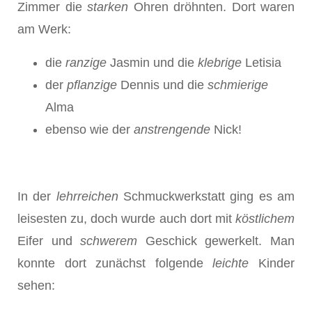
Zimmer die
starken
Ohren dröhnten. Dort waren
am Werk:
die
ranzige
Jasmin und die
klebrige
Letisia
der
pflanzige
Dennis und die
schmierige
Alma
ebenso wie der
anstrengende
Nick!
In der
lehrreichen
Schmuckwerkstatt ging es am
leisesten zu, doch wurde auch dort mit
k
ö
stlichem
Eifer und
schwerem
Ge­schick gewerkelt. Man
konnte dort zunächst folgende
leichte
Kinder
sehen: