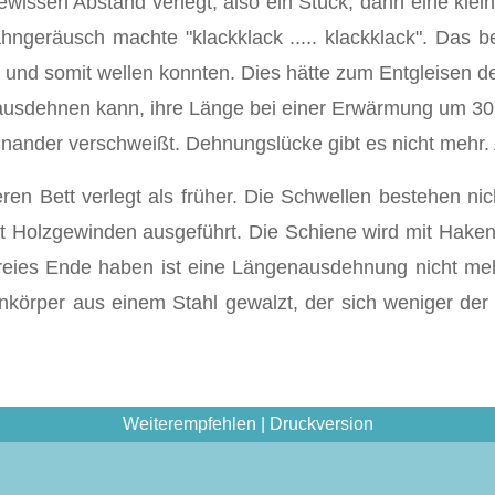
issen Abstand verlegt, also ein Stück, dann eine klein
ngeräusch machte "klackklack ..... klackklack". Das 
und somit wellen konnten. Dies hätte zum Entgleisen d
i ausdehnen kann, ihre Länge bei einer Erwärmung um 3
einander verschweißt. Dehnungslücke gibt es nicht mehr
eren Bett verlegt als früher. Die Schwellen bestehen n
t Holzgewinden ausgeführt. Die Schiene wird mit Haken
reies Ende haben ist eine Längenausdehnung nicht meh
körper aus einem Stahl gewalzt, der sich weniger der 
Weiterempfehlen
|
Druckversion