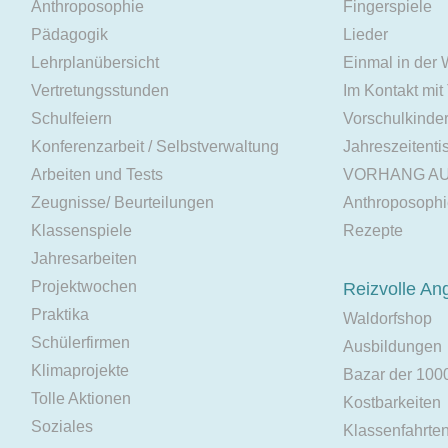
Anthroposophie
Fingerspiele
Pädagogik
Lieder
Lehrplanübersicht
Einmal in der
Vertretungsstunden
Im Kontakt mit
Schulfeiern
Vorschulkinde
Konferenzarbeit / Selbstverwaltung
Jahreszeitenti
Arbeiten und Tests
VORHANG A
Zeugnisse/ Beurteilungen
Anthroposoph
Klassenspiele
Rezepte
Jahresarbeiten
Projektwochen
Reizvolle An
Praktika
Waldorfshop
Schülerfirmen
Ausbildungen
Klimaprojekte
Bazar der 100
Tolle Aktionen
Kostbarkeiten
Soziales
Klassenfahrte