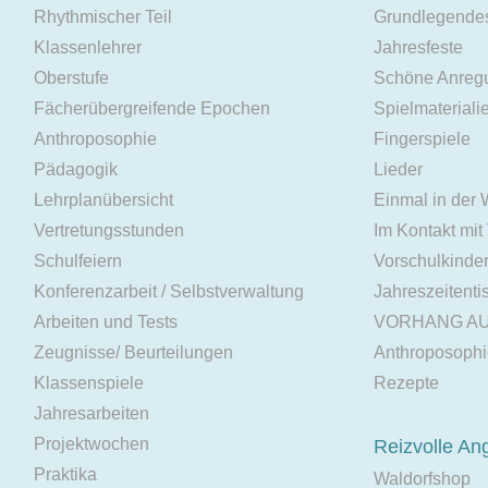
Rhythmischer Teil
Grundlegende
Klassenlehrer
Jahresfeste
Oberstufe
Schöne Anreg
Fächerübergreifende Epochen
Spielmateriali
Anthroposophie
Fingerspiele
Pädagogik
Lieder
Lehrplanübersicht
Einmal in der
Vertretungsstunden
Im Kontakt mit
Schulfeiern
Vorschulkinde
Konferenzarbeit / Selbstverwaltung
Jahreszeitenti
Arbeiten und Tests
VORHANG A
Zeugnisse/ Beurteilungen
Anthroposoph
Klassenspiele
Rezepte
Jahresarbeiten
Projektwochen
Reizvolle An
Praktika
Waldorfshop