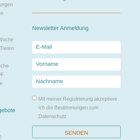
ungen
en
Newsletter Anmeldung
 Woche
 Tieren
r
sche
UF
ie
Mit meiner Registrierung akzeptiere
ich die Bestimmungen zum
gebote
Datenschutz
0