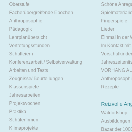
Oberstufe
Schöne Anreg
Fächerübergreifende Epochen
Spielmateriali
Anthroposophie
Fingerspiele
Pädagogik
Lieder
Lehrplanübersicht
Einmal in der
Vertretungsstunden
Im Kontakt mit
Schulfeiern
Vorschulkinde
Konferenzarbeit / Selbstverwaltung
Jahreszeitenti
Arbeiten und Tests
VORHANG A
Zeugnisse/ Beurteilungen
Anthroposoph
Klassenspiele
Rezepte
Jahresarbeiten
Projektwochen
Reizvolle An
Praktika
Waldorfshop
Schülerfirmen
Ausbildungen
Klimaprojekte
Bazar der 100